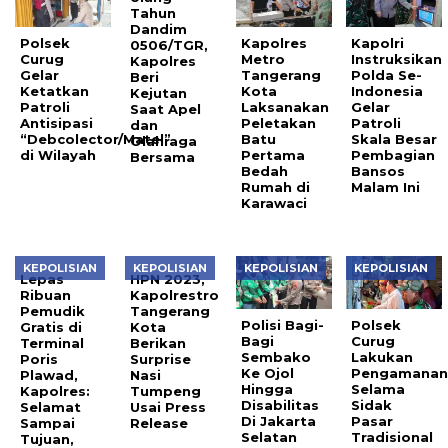
Tahun
Dandim
Polsek
Kapolres
Kapolri
0506/TGR,
Curug
Metro
Instruksikan
Kapolres
Gelar
Tangerang
Polda Se-
Beri
Ketatkan
Kota
Indonesia
Kejutan
Patroli
Laksanakan
Gelar
Saat Apel
Antisipasi
Peletakan
Patroli
dan
“Debcolector/Matel”
Batu
Skala Besar
Olahraga
di Wilayah
Pertama
Pembagian
Bersama
Bedah
Bansos
Rumah di
Malam Ini
Karawaci
KEPOLISIAN
KEPOLISIAN
KEPOLISIAN
KEPOLISIAN
Lepas
HPN 2023,
Ribuan
Kapolrestro
Pemudik
Tangerang
Polisi Bagi-
Polsek
Gratis di
Kota
Bagi
Curug
Terminal
Berikan
Sembako
Lakukan
Poris
Surprise
Ke Ojol
Pengamana
Plawad,
Nasi
Hingga
Selama
Kapolres:
Tumpeng
Disabilitas
Sidak
Selamat
Usai Press
Di Jakarta
Pasar
Sampai
Release
Selatan
Tradisional
Tujuan,