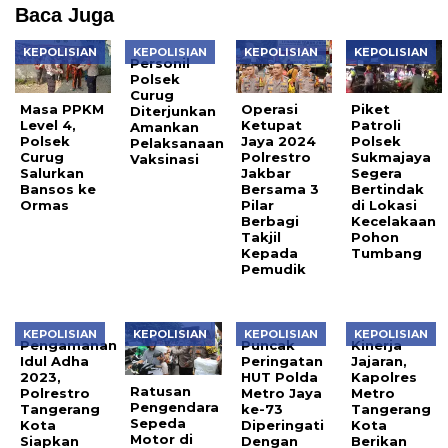
Baca Juga
KEPOLISIAN
KEPOLISIAN
KEPOLISIAN
KEPOLISIAN
Personil
Polsek
Curug
Masa PPKM
Operasi
Piket
Diterjunkan
Level 4,
Ketupat
Patroli
Amankan
Polsek
Jaya 2024
Polsek
Pelaksanaan
Curug
Polrestro
Sukmajaya
Vaksinasi
Salurkan
Jakbar
Segera
Bansos ke
Bersama 3
Bertindak
Ormas
Pilar
di Lokasi
Berbagi
Kecelakaan
Takjil
Pohon
Kepada
Tumbang
Pemudik
KEPOLISIAN
KEPOLISIAN
KEPOLISIAN
KEPOLISIAN
Pengamanan
Puncak
Kinerja
Idul Adha
Peringatan
Jajaran,
2023,
HUT Polda
Kapolres
Ratusan
Polrestro
Metro Jaya
Metro
Pengendara
Tangerang
ke-73
Tangerang
Sepeda
Kota
Diperingati
Kota
Motor di
Siapkan
Dengan
Berikan