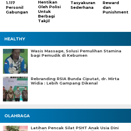
Hentikan
1.117
Tasyakuran
Reward
Oleh Polisi
Personil
Sederhana
dan
Untuk
Gabungan
Punishment
Berbagi
Takjil
HEALTHY
Wasis Massage, Solusi Pemulihan Stamina
bagi Pemudik di Kebumen
Rebranding RSIA Bunda Ciputat, dr. Mirta
Widia : Lebih Gampang Dikenal
OLAHRAGA
Latihan Pencak Silat PSHT Anak Usia Dini