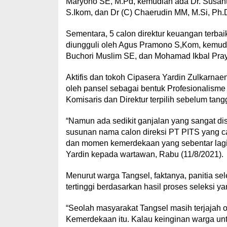
Maryono SE, M.Pd, kemudian ada Dr. Susant
S.Ikom, dan Dr (C) Chaerudin MM, M.Si, Ph.
Sementara, 5 calon direktur keuangan terbaik
diungguli oleh Agus Pramono S,Kom, kemudi
Buchori Muslim SE, dan Mohamad Ikbal Pra
Aktifis dan tokoh Cipasera Yardin Zulkarnae
oleh pansel sebagai bentuk Profesionalisme
Komisaris dan Direktur terpilih sebelum tang
“Namun ada sedikit ganjalan yang sangat d
susunan nama calon direksi PT PITS yang c
dan momen kemerdekaan yang sebentar lagi
Yardin kepada wartawan, Rabu (11/8/2021).
Menurut warga Tangsel, faktanya, panitia sel
tertinggi berdasarkan hasil proses seleksi y
“Seolah masyarakat Tangsel masih terjajah ole
Kemerdekaan itu. Kalau keinginan warga unt