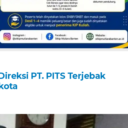
ireksi PT. PITS Terjebak
kota