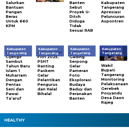
Salurkan
Banten
Kabupaten
Bantuan
Sebut
Tangerang
Pangan
Proyek U-
Apresiasi
Beras
Ditch
Peluncuran
Untuk 660
Diduga
Aspontren
KPM
Tidak
Sesuai RAB
Kabupaten
Kabupaten
Kabupaten
Kabupaten
Warga
Momen Idul
Hotel
Tangerang
Tangerang
Tangerang
Tangerang
Cijengir
Fitri 2025,
Gading
Sambut
PSHT
Serpong
Wakil
Tahun Baru
Ranting
Gelar
Bupati
Islam 1
Paskem
Pameran
Tangerang
Muharram
Gelar
Foto
Monitoring
Dengan
Pelantikan
Eksplorasi
Pelaksanaan
Pentas
Pengurus
Budaya
Gerebek
Seni dan
dan Halal
Baduy dan
Posyandu
Pawai
Bihalal
Peranakan
Desa Daon
Ta’aruf
Banten
Rajeg
HEALTHY