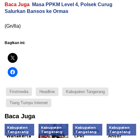
Baca Juga
Masa PPKM Level 4, Polsek Curug
Salurkan Bansos ke Ormas
(Gn/lla)
Bagikan ini:
Firstmedia
Headline
Kabupaten Tangerang
Tiang Tumpu Internet
Baca Juga
Kabupaten
Kabupaten
Kabupaten
Kabupaten
Pemdes
Ketua DPD
Ketua GP
Tangerang
Tangerang
Tangerang
Tangerang
Wanakerta
LPRI
Ansor