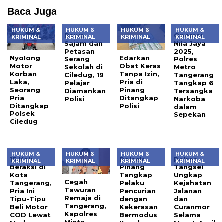
Baca Juga
HUKUM &
HUKUM &
HUKUM &
HUKUM &
Bawa
Operasi
KRIMINAL
KRIMINAL
KRIMINAL
KRIMINAL
Sajam dan
Nila Jaya
Petasan
2025,
Nyolong
Edarkan
Serang
Polres
Motor
Obat Keras
Sekolah di
Metro
Korban
Tanpa Izin,
Ciledug, 19
Tangerang
Laka,
Pria di
Pelajar
Tangkap 6
Seorang
Pinang
Diamankan
Tersangka
Pria
Ditangkap
Polisi
Narkoba
Ditangkap
Polisi
dalam
Polsek
Sepekan
Ciledug
HUKUM &
HUKUM &
HUKUM &
HUKUM &
15 Kali
Polsek
Polres
KRIMINAL
KRIMINAL
KRIMINAL
KRIMINAL
Beraksi di
Pinang
Tangsel
Kota
Tangkap
Ungkap
Cegah
Tangerang,
Pelaku
Kejahatan
Tawuran
Pria Ini
Pencurian
Jalanan
Remaja di
Tipu-Tipu
dengan
dan
Tangerang,
Beli Motor
Kekerasan
Curanmor
Kapolres
COD Lewat
Bermodus
Selama
Minta