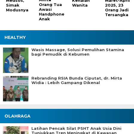
Medsos,
Kenalan
Maret-April
Orang Tua
Simak
Wanita
2025, 23
Awasi
Modusnya
Orang Jadi
Handphone
Tersangka
Anak
HEALTHY
Wasis Massage, Solusi Pemulihan Stamina
bagi Pemudik di Kebumen
Rebranding RSIA Bunda Ciputat, dr. Mirta
Widia : Lebih Gampang Dikenal
OLAHRAGA
Latihan Pencak Silat PSHT Anak Usia Dini
Tunjukkan Tren Meningkat di Kawasan