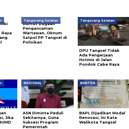
n
Tangerang Selatan
Tangerang Selatan
liki
Buntut Dugaan
Pengancaman
n Raya
Wartawan, Oknum
lang
Satpol PP Tangsel di
l
Polisikan
DPU Tangsel Tidak
Ada Pengerjaan
Hotmix di Jalan
Pondok Cabe Raya
n
NASIONAL
BANTEN
gan
ASN Diminta Peduli
BAPL Dijadikan Modal
i, Jika
Sekitarnya, Guna
Renovasi, Ini Kata
 BUMD
Suksesi Program
Walikota Tangsel
Pemerintah