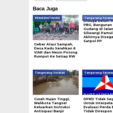
Baca Juga
PEMERINTAHAN
Tangerang Selata
Diduga Belum Mi
PBG, Bangunan
Gudang di Jala
Siliwangi Pamu
Akhirnya Disege
Satpol PP
Geber Atasi Sampah,
Desa Kadu Serahkan 6
VIAR dan Mesin Potong
Rumput Ke Setiap RW
Tangerang Selatan
Tangerang Selata
Curah Hujan Tinggi,
DPRD Tidak Se
Walikota Tangsel
Untuk Interpelas
Keluarkan Instruksi
Evaluasi Perda
Antisipasi Banjir
Tidak Direspon