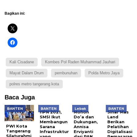
Bagikan ini:
Kali Cisadane
Kombes Pol Raden Muhammad Jauhari
Mayat Dalam Drum
pembunuhan
Polda Metro Jaya
polres metro tangerang kota
Baca Juga
BANTEN
BANTEN
Lebak
BANTEN
HPN 2021,
Mohon
Sinar Mas
SMSI Ikut
Do’a dan
Land
Membangun
Dukungan,
Berikan
PWI Kota
Sarana
Annisa
Pelatihan
Tangerang
Infrastruktur
Erviyanti
Digitalisasi
Silaturahmi
yang
dari PAN
Pemasaran