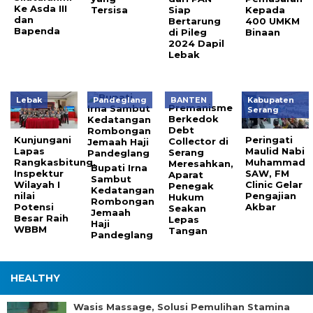
Ke Asda III
Tersisa
Siap
Kepada
dan
Bertarung
400 UMKM
Bapenda
di Pileg
Binaan
2024 Dapil
Lebak
Lebak
Pandeglang
BANTEN
Kabupaten
Premanisme
Serang
Berkedok
Debt
Kunjungani
Peringati
Collector di
Lapas
Maulid Nabi
Serang
Rangkasbitung,
Muhammad
Meresahkan,
Bupati Irna
Inspektur
SAW, FM
Aparat
Sambut
Wilayah I
Clinic Gelar
Penegak
Kedatangan
nilai
Pengajian
Hukum
Rombongan
Potensi
Akbar
Seakan
Jemaah
Besar Raih
Lepas
Haji
WBBM
Tangan
Pandeglang
HEALTHY
Wasis Massage, Solusi Pemulihan Stamina