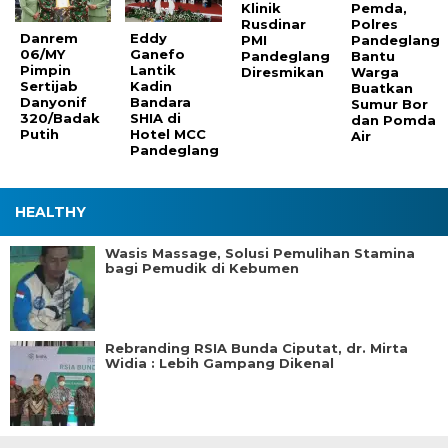
Klinik
Pemda,
Rusdinar
Polres
Danrem
Eddy
PMI
Pandeglang
06/MY
Ganefo
Pandeglang
Bantu
Pimpin
Lantik
Diresmikan
Warga
Sertijab
Kadin
Buatkan
Danyonif
Bandara
Sumur Bor
320/Badak
SHIA di
dan Pomda
Putih
Hotel MCC
Air
Pandeglang
HEALTHY
Wasis Massage, Solusi Pemulihan Stamina
bagi Pemudik di Kebumen
Rebranding RSIA Bunda Ciputat, dr. Mirta
Widia : Lebih Gampang Dikenal