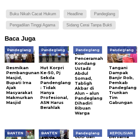
Buku Nikah Cacat Hukum
Headline
Pandeglang
Pengadilan Tinggi Agama
Sidang Cerai Tanpa Bukti
Baca Juga
Pandeglang
Pandeglang
Pandeglang
Pandeglang
Diisi
Penceramah
Kondang
Resmikan
Hut Korpri
Tangani
Ustadz
Pembangunan
Ke-50, Pj
Dampak
Abdul
Masjid,
Sekda
Banjir Rob,
Somad,
Bupati Irna
Pandenglang
Pemkab
Tabligh
Ajak
: Tidak
Pandeglang
Akbar di
Masyarakat
Hanya
Trunkan
Alun – alun
Makmurkan
Profesional,
Tim
Pandeglang
Masjid
ASN Harus
Gabungan
Dihadiri
Berahlak
Ribuan
Warga
BANTEN
BANTEN
Pandeglang
KEPOLISIAN
UDD dan
Bersama