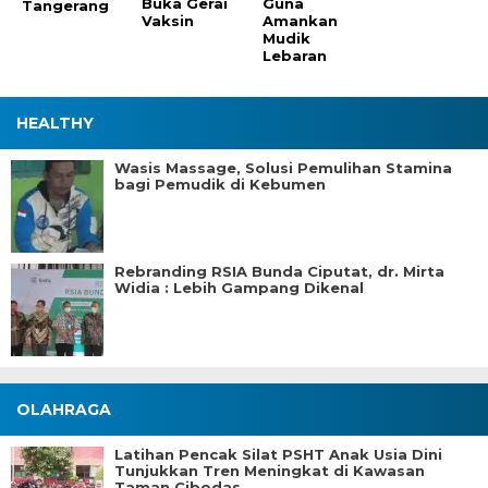
Buka Gerai
Guna
Tangerang
Vaksin
Amankan
Mudik
Lebaran
HEALTHY
Wasis Massage, Solusi Pemulihan Stamina
bagi Pemudik di Kebumen
Rebranding RSIA Bunda Ciputat, dr. Mirta
Widia : Lebih Gampang Dikenal
OLAHRAGA
Latihan Pencak Silat PSHT Anak Usia Dini
Tunjukkan Tren Meningkat di Kawasan
Taman Cibodas