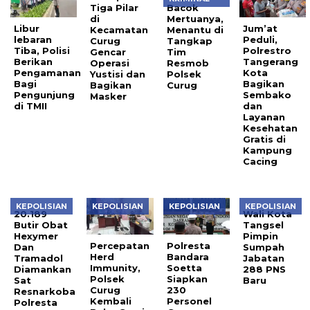
Tiga Pilar
Bacok
di
Mertuanya,
Libur
Jum’at
Kecamatan
Menantu di
lebaran
Peduli,
Curug
Tangkap
Tiba, Polisi
Polrestro
Gencar
Tim
Berikan
Tangerang
Operasi
Resmob
Pengamanan
Kota
Yustisi dan
Polsek
Bagi
Bagikan
Bagikan
Curug
Pengunjung
Sembako
Masker
di TMII
dan
Layanan
Kesehatan
Gratis di
Kampung
Cacing
KEPOLISIAN
KEPOLISIAN
KEPOLISIAN
KEPOLISIAN
20.189
Wali Kota
Butir Obat
Tangsel
Hexymer
Pimpin
Percepatan
Polresta
Dan
Sumpah
Herd
Bandara
Tramadol
Jabatan
Immunity,
Soetta
Diamankan
288 PNS
Polsek
Siapkan
Sat
Baru
Curug
230
Resnarkoba
Kembali
Personel
Polresta