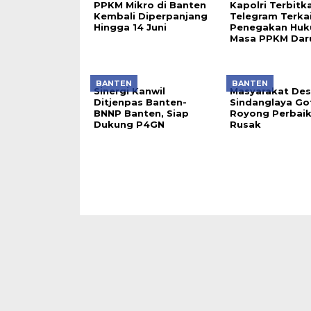
PPKM Mikro di Banten
Kapolri Terbitk
Kembali Diperpanjang
Telegram Terka
Hingga 14 Juni
Penegakan Hu
Masa PPKM Dar
BANTEN
BANTEN
Sinergi Kanwil
Masyarakat De
Ditjenpas Banten-
Sindanglaya Go
BNNP Banten, Siap
Royong Perbaiki
Dukung P4GN
Rusak