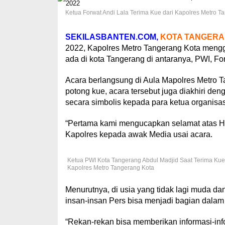
Ketua Forwat Andi Lala Terima Kue dari Kapolres Metro T
SEKILASBANTEN.COM,
KOTA TANGER
2022, Kapolres Metro Tangerang Kota mengg
ada di kota Tangerang di antaranya, PWI, Fo
Acara berlangsung di Aula Mapolres Metro T
potong kue, acara tersebut juga diakhiri d
secara simbolis kepada para ketua organisa
“Pertama kami mengucapkan selamat atas Har
Kapolres kepada awak Media usai acara.
Ketua PWI Kota Tangerang Abdul Madjid Saat Terima Kue d
Kapolres Metro Tangerang Kota
Menurutnya, di usia yang tidak lagi muda d
insan-insan Pers bisa menjadi bagian dala
“Rekan-rekan bisa memberikan informasi-in