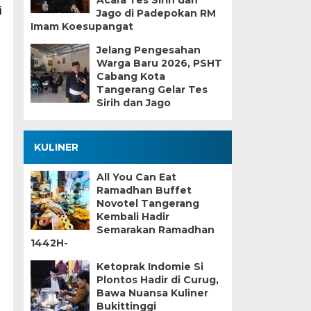
Acara Tes Sirih dan
i
Jago di Padepokan RM
Imam Koesupangat
Jelang Pengesahan
Warga Baru 2026, PSHT
Cabang Kota
Tangerang Gelar Tes
Sirih dan Jago
KULINER
All You Can Eat
Ramadhan Buffet
Novotel Tangerang
Kembali Hadir
Semarakan Ramadhan
1442H-
Ketoprak Indomie Si
Plontos Hadir di Curug,
Bawa Nuansa Kuliner
Bukittinggi