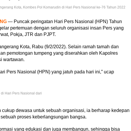
angerang Kota, Kombes Pol Komarudin di Hari Pers Nasional ke-76 Tahun 2022
ANG
— Puncak peringatan Hari Pers Nasional (HPN) Tahun
elar pertemuan dengan seluruh organisasi insan Pers yang
rwat, Pokja, JTR dan PJPT.
angerang Kota, Rabu (9/2/2022). Selain ramah tamah dan
engan pemotongan tumpeng yang diserahkan oleh Kapolres
si wartawan.
i Pers Nasional (HPN) yang jatuh pada hari ini,” ucap
i Hari Pers Nasional dari
an cukup dewasa untuk sebuah organisasi, ia berharap kedepan
m sebuah proses keberlangsungan bangsa.
formasi yang edukasi dan juga membangun, sehingga bisa