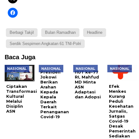
Berbagi Takjil
Bulan Ramadhan
Headline
Serdik Sespimen Angkatan 61 TNI-Polri
Baca Juga
NASIONAL
NASIONAL
NASIONAL
NASIONAL
Presiden
HUT ke-77
Jokowi
RI, Mahfud
Berikan
MD Minta
Ciptakan
Efek
Arahan
ASN
Transformasi
Menkes
Kepada
Adaptasi
Kultural
Kurang
Kepala
dan Adopsi
Melalui
Peduli
Daerah
Disiplin
Kesehatan
Terkait
ASN
Jurnalis,
Penanganan
Satgas
Covid-19
Covid-19
Desak
Pemerintah
Sediakan