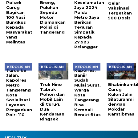
Polsek
Brong,
Keselamatan
Gelar
Curug
Puluhan
Jaya 2024,
Vaksinasi
Bagikan
Sepeda
Polda
Tergetkan
100 Nasi
Motor
Metro Jaya
500 Dosis
Bungkus
Diamankan
Berikan
Kepada
Polisi di
Teguran
Masyarakat
Tangerang
Simpatik
Yang
Kepada
Melintas
27.983
Pelanggar
KEPOLISIAN
KEPOLISIAN
KEPOLISIAN
KEPOLISIAN
Turun ke
Kapolres:
Jalan,
Banjir
Kapolres
Sudah
Truk Hino
Bhabinkamt
Metro
Mulai Surut,
Tabrak
Curug
Tangerang
Warga
Pohon dan
Kulon Jalin
Kota
Kota
Mobil Lain
Silaturahmi
Sosialisasi
Tangerang
di Curug,
dengan
Layanan
Bisa
Dua
Pokdar
Pengaduan
Kembali
Kendaraan
Kamtibmas
Polri 110
Beraktifitas
Ringsek