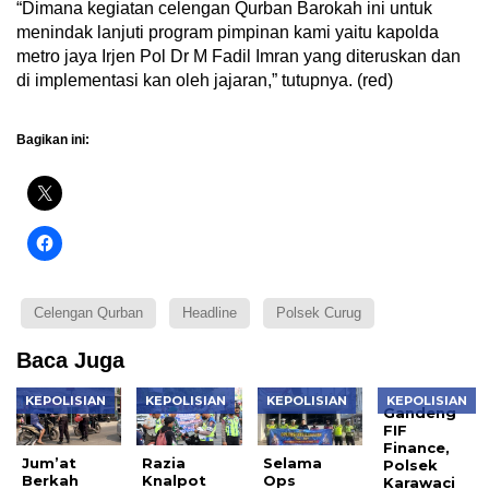
“Dimana kegiatan celengan Qurban Barokah ini untuk
menindak lanjuti program pimpinan kami yaitu kapolda
metro jaya Irjen Pol Dr M Fadil Imran yang diteruskan dan
di implementasi kan oleh jajaran,” tutupnya. (red)
Bagikan ini:
Celengan Qurban
Headline
Polsek Curug
Baca Juga
KEPOLISIAN
KEPOLISIAN
KEPOLISIAN
KEPOLISIAN
Gandeng
FIF
Finance,
Jum’at
Razia
Selama
Polsek
Berkah
Knalpot
Ops
Karawaci