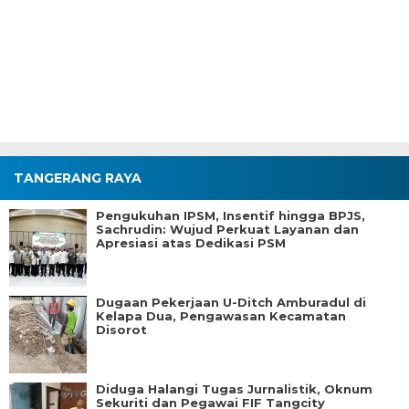
TANGERANG RAYA
Pengukuhan IPSM, Insentif hingga BPJS,
Sachrudin: Wujud Perkuat Layanan dan
Apresiasi atas Dedikasi PSM
Dugaan Pekerjaan U-Ditch Amburadul di
Kelapa Dua, Pengawasan Kecamatan
Disorot
Diduga Halangi Tugas Jurnalistik, Oknum
Sekuriti dan Pegawai FIF Tangcity