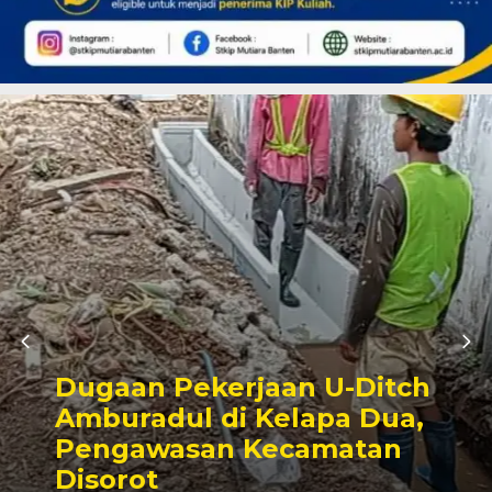
-Ditch
All You Can Eat Ra
 Dua,
Buffet Novotel Tan
atan
Kembali Hadir Sema
Ramadhan 1442H-