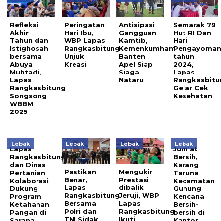
Refleksi
Peringatan
Antisipasi
Semarak 79
Akhir
Hari Ibu,
Gangguan
Hut RI Dan
Tahun dan
WBP Lapas
Kamtib,
Hari
Istighosah
Rangkasbitung
Kemenkumham
Pengayoma
bersama
Unjuk
Banten
tahun
Abuya
Kreasi
Apel Siap
2024,
Muhtadi,
Siaga
Lapas
Lapas
Nataru
Rangkasbitu
Rangkasbitung
Gelar Cek
Songsong
Kesehatan
WBBM
2025
Lebak
Lebak
Lebak
Lebak
Lapas
Jum’at
Rangkasbitung
Bersih,
dan Dinas
Karang
Pastikan
Mengukir
Pertanian
Taruna
Benar,
Prestasi
Kolaborasi
Kecamatan
Lapas
dibalik
Dukung
Gunung
Rangkasbitung
Jeruji, WBP
Program
Kencana
Bersama
Lapas
Ketahanan
Bersih-
Polri dan
Rangkasbitung
Pangan di
bersih di
TNI Sidak
Ikuti
Sarana
Kantor