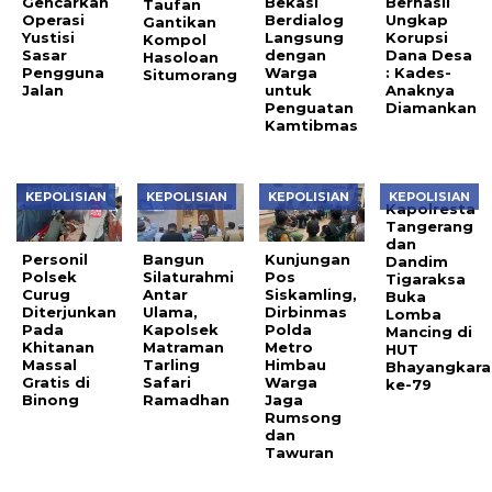
Gencarkan
Bekasi
Berhasil
Taufan
Operasi
Berdialog
Ungkap
Gantikan
Yustisi
Langsung
Korupsi
Kompol
Sasar
dengan
Dana Desa
Hasoloan
Pengguna
Warga
: Kades-
Situmorang
Jalan
untuk
Anaknya
Penguatan
Diamankan
Kamtibmas
KEPOLISIAN
KEPOLISIAN
KEPOLISIAN
KEPOLISIAN
Kapolresta
Tangerang
dan
Personil
Bangun
Kunjungan
Dandim
Polsek
Silaturahmi
Pos
Tigaraksa
Curug
Antar
Siskamling,
Buka
Diterjunkan
Ulama,
Dirbinmas
Lomba
Pada
Kapolsek
Polda
Mancing di
Khitanan
Matraman
Metro
HUT
Massal
Tarling
Himbau
Bhayangkara
Gratis di
Safari
Warga
ke-79
Binong
Ramadhan
Jaga
Rumsong
dan
Tawuran