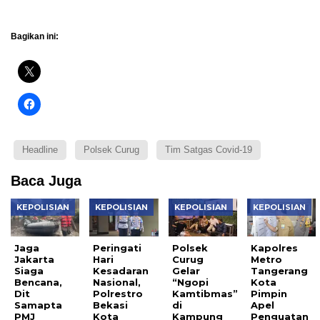
Bagikan ini:
Headline
Polsek Curug
Tim Satgas Covid-19
Baca Juga
KEPOLISIAN
KEPOLISIAN
KEPOLISIAN
KEPOLISIAN
Jaga
Peringati
Polsek
Kapolres
Jakarta
Hari
Curug
Metro
Siaga
Kesadaran
Gelar
Tangerang
Bencana,
Nasional,
“Ngopi
Kota
Dit
Polrestro
Kamtibmas”
Pimpin
Samapta
Bekasi
di
Apel
PMJ
Kota
Kampung
Penguatan