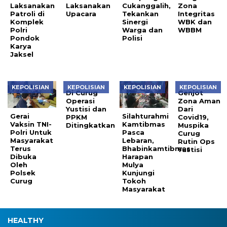
Laksanakan
Laksanakan
Cukanggalih,
Zona
Patroli di
Upacara
Tekankan
Integritas
Komplek
Sinergi
WBK dan
Polri
Warga dan
WBBM
Pondok
Polisi
Karya
Jaksel
KEPOLISIAN
KEPOLISIAN
KEPOLISIAN
KEPOLISIAN
Di Curug
Genjot
Operasi
Zona Aman
Yustisi dan
Dari
Gerai
Silahturahmi
PPKM
Covid19,
Vaksin TNI-
Kamtibmas
Ditingkatkan
Muspika
Polri Untuk
Pasca
Curug
Masyarakat
Lebaran,
Rutin Ops
Terus
Bhabinkamtibmas
Yustisi
Dibuka
Harapan
Oleh
Mulya
Polsek
Kunjungi
Curug
Tokoh
Masyarakat
HEALTHY