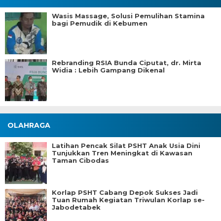
Wasis Massage, Solusi Pemulihan Stamina
bagi Pemudik di Kebumen
Rebranding RSIA Bunda Ciputat, dr. Mirta
Widia : Lebih Gampang Dikenal
OLAHRAGA
Latihan Pencak Silat PSHT Anak Usia Dini
Tunjukkan Tren Meningkat di Kawasan
Taman Cibodas
Korlap PSHT Cabang Depok Sukses Jadi
Tuan Rumah Kegiatan Triwulan Korlap se-
Jabodetabek