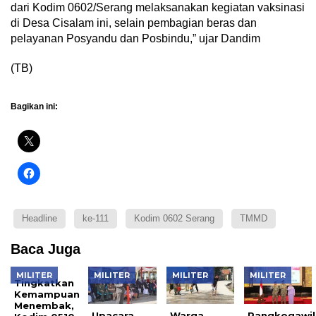
dari Kodim 0602/Serang melaksanakan kegiatan vaksinasi
di Desa Cisalam ini, selain pembagian beras dan
pelayanan Posyandu dan Posbindu,” ujar Dandim
(TB)
Bagikan ini:
Headline
ke-111
Kodim 0602 Serang
TMMD
Baca Juga
MILITER
MILITER
MILITER
MILITER
Tingkatkan
Kemampuan
Menembak,
Upacara
Warga
Pangkogawil