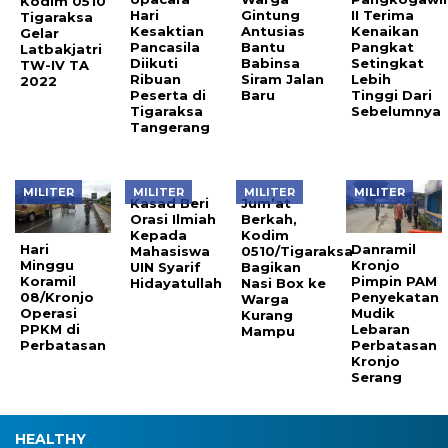
Kodim 0510
Hari
Gintung
II Terima
Tigaraksa
Kesaktian
Antusias
Kenaikan
Gelar
Pancasila
Bantu
Pangkat
Latbakjatri
Diikuti
Babinsa
Setingkat
TW-IV TA
Ribuan
Siram Jalan
Lebih
2022
Peserta di
Baru
Tinggi Dari
Tigaraksa
Sebelumnya
Tangerang
MILITER
MILITER
MILITER
MILITER
Kasad Beri
Jum’at
Orasi Ilmiah
Berkah,
Kepada
Kodim
Hari
Danramil
Mahasiswa
0510/Tigaraksa
Minggu
Kronjo
UIN Syarif
Bagikan
Koramil
Pimpin PAM
Hidayatullah
Nasi Box ke
08/Kronjo
Penyekatan
Warga
Operasi
Mudik
Kurang
PPKM di
Lebaran
Mampu
Perbatasan
Perbatasan
Kronjo
Serang
HEALTHY