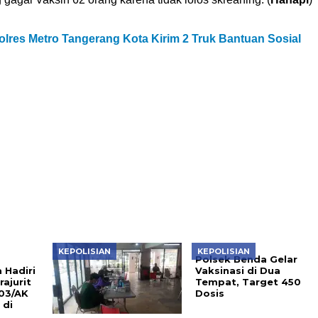
olres Metro Tangerang Kota Kirim 2 Truk Bantuan Sosial
KEPOLISIAN
KEPOLISIAN
Polsek Benda Gelar
 Hadiri
Vaksinasi di Dua
ajurit
Tempat, Target 450
203/AK
Dosis
 di