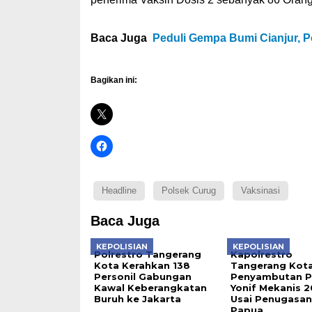
Baca Juga
Peduli Gempa Bumi Cianjur, P
Bagikan ini:
Headline
Polsek Curug
Vaksinasi
Baca Juga
KEPOLISIAN
KEPOLISIAN
Polrestro Tangerang
Kapolrestro
Kota Kerahkan 138
Tangerang Kota
Personil Gabungan
Penyambutan Pr
Kawal Keberangkatan
Yonif Mekanis 
Buruh ke Jakarta
Usai Penugasan
Papua