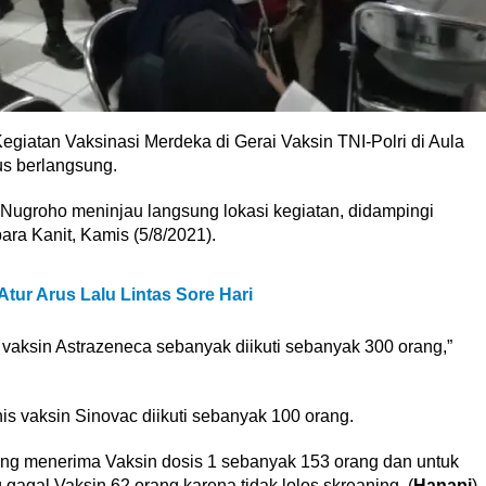
egiatan Vaksinasi Merdeka di Gerai Vaksin TNI-Polri di Aula
us berlangsung.
ugroho meninjau langsung lokasi kegiatan, didampingi
ra Kanit, Kamis (5/8/2021).
ur Arus Lalu Lintas Sore Hari
 vaksin Astrazeneca sebanyak diikuti sebanyak 300 orang,”
s vaksin Sinovac diikuti sebanyak 100 orang.
yang menerima Vaksin dosis 1 sebanyak 153 orang dan untuk
agal Vaksin 62 orang karena tidak lolos skreaning. (
Hanapi
)