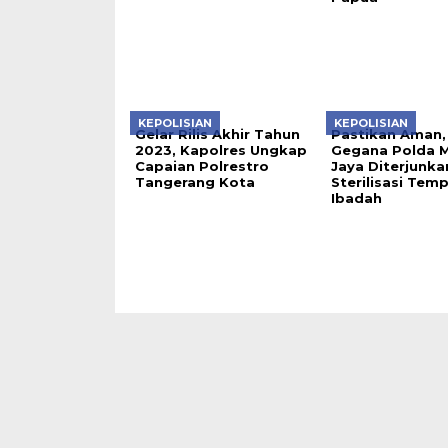
KEPOLISIAN
KEPOLISIAN
Gelar Rilis Akhir Tahun
Pastikan Aman,
2023, Kapolres Ungkap
Gegana Polda 
Capaian Polrestro
Jaya Diterjunka
Tangerang Kota
Sterilisasi Tem
Ibadah