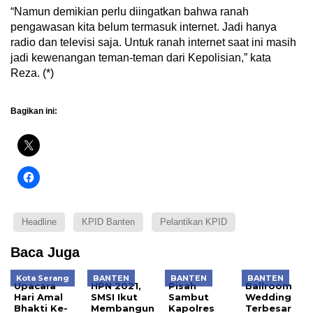
“Namun demikian perlu diingatkan bahwa ranah
pengawasan kita belum termasuk internet. Jadi hanya
radio dan televisi saja. Untuk ranah internet saat ini masih
jadi kewenangan teman-teman dari Kepolisian,” kata
Reza. (*)
Bagikan ini:
Headline
KPID Banten
Pelantikan KPID
Baca Juga
Kota Serang
BANTEN
BANTEN
BANTEN
Upacara
HPN 2021,
Pisah
Ballroom
Hari Amal
SMSI Ikut
Sambut
Wedding
Bhakti Ke-
Membangun
Kapolres
Terbesar