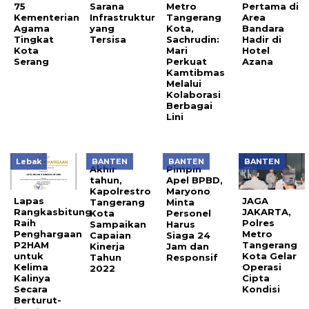
75
Sarana
Metro
Pertama di
Kementerian
Infrastruktur
Tangerang
Area
Agama
yang
Kota,
Bandara
Tingkat
Tersisa
Sachrudin:
Hadir di
Kota
Mari
Hotel
Serang
Perkuat
Azana
Kamtibmas
Melalui
Kolaborasi
Berbagai
Lini
Lebak
BANTEN
BANTEN
BANTEN
Akhir
Pimpin
tahun,
Apel BPBD,
Kapolrestro
Maryono
Lapas
JAGA
Tangerang
Minta
Rangkasbitung
JAKARTA,
Kota
Personel
Raih
Polres
Sampaikan
Harus
Penghargaan
Metro
Capaian
Siaga 24
P2HAM
Tangerang
Kinerja
Jam dan
untuk
Kota Gelar
Tahun
Responsif
Kelima
Operasi
2022
Kalinya
Cipta
Secara
Kondisi
Berturut-