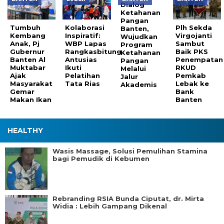
Dialog
Ketahanan
Pangan
Tumbuh
Kolaborasi
Plh Sekda
Banten,
Kembang
Inspiratif:
Virgojanti
Wujudkan
Anak, Pj
WBP Lapas
Sambut
Program
Gubernur
Rangkasbitung
Baik PKS
Ketahanan
Banten Al
Antusias
Penempatan
Pangan
Muktabar
Ikuti
RKUD
Melalui
Ajak
Pelatihan
Pemkab
Jalur
Masyarakat
Tata Rias
Lebak ke
Akademis
Gemar
Bank
Makan Ikan
Banten
HEALTHY
Wasis Massage, Solusi Pemulihan Stamina
bagi Pemudik di Kebumen
Rebranding RSIA Bunda Ciputat, dr. Mirta
Widia : Lebih Gampang Dikenal