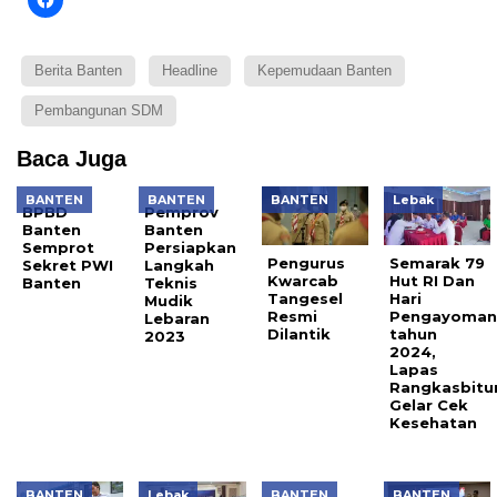
Berita Banten
Headline
Kepemudaan Banten
Pembangunan SDM
Baca Juga
BANTEN
BANTEN
BANTEN
Lebak
BPBD
Pemprov
Banten
Banten
Semprot
Persiapkan
Pengurus
Semarak 79
Sekret PWI
Langkah
Kwarcab
Hut RI Dan
Banten
Teknis
Tangesel
Hari
Mudik
Resmi
Pengayoma
Lebaran
Dilantik
tahun
2023
2024,
Lapas
Rangkasbitu
Gelar Cek
Kesehatan
BANTEN
Lebak
BANTEN
BANTEN