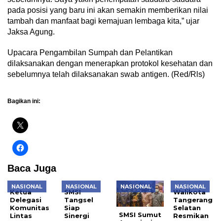
pada posisi yang baru ini akan semakin memberikan nilai
tambah dan manfaat bagi kemajuan lembaga kita,” ujar
Jaksa Agung.
Upacara Pengambilan Sumpah dan Pelantikan
dilaksanakan dengan menerapkan protokol kesehatan dan
sebelumnya telah dilaksanakan swab antigen. (Red/Rls)
Bagikan ini:
Baca Juga
NASIONAL
NASIONAL
NASIONAL
NASIONAL
Ketua
SMSI
Walikota
Delegasi
Tangsel
Tangerang
Komunitas
Siap
Selatan
SMSI Sumut
Lintas
Sinergi
Resmikan