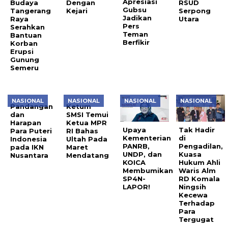
Apresiasi
Budaya
Dengan
RSUD
Gubsu
Tangerang
Kejari
Serpong
Jadikan
Raya
Utara
Pers
Serahkan
Teman
Bantuan
Berfikir
Korban
Erupsi
Gunung
Semeru
NASIONAL
NASIONAL
NASIONAL
NASIONAL
Pandangan
Ketum
dan
SMSI Temui
Harapan
Ketua MPR
Upaya
Tak Hadir
Para Puteri
RI Bahas
Kementerian
di
Indonesia
Ultah Pada
PANRB,
Pengadilan,
pada IKN
Maret
UNDP, dan
Kuasa
Nusantara
Mendatang
KOICA
Hukum Ahli
Membumikan
Waris Alm
SP4N-
RD Komala
LAPOR!
Ningsih
Kecewa
Terhadap
Para
Tergugat