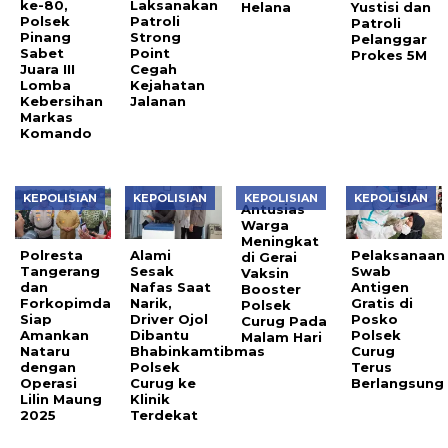
ke-80,
Laksanakan
Helana
Yustisi dan
Polsek
Patroli
Patroli
Pinang
Strong
Pelanggar
Sabet
Point
Prokes 5M
Juara III
Cegah
Lomba
Kejahatan
Kebersihan
Jalanan
Markas
Komando
KEPOLISIAN
KEPOLISIAN
KEPOLISIAN
KEPOLISIAN
Antusias
Warga
Meningkat
Polresta
Alami
Pelaksanaan
di Gerai
Tangerang
Sesak
Swab
Vaksin
dan
Nafas Saat
Antigen
Booster
Forkopimda
Narik,
Gratis di
Polsek
Siap
Driver Ojol
Posko
Curug Pada
Amankan
Dibantu
Polsek
Malam Hari
Nataru
Bhabinkamtibmas
Curug
dengan
Polsek
Terus
Operasi
Curug ke
Berlangsung
Lilin Maung
Klinik
2025
Terdekat