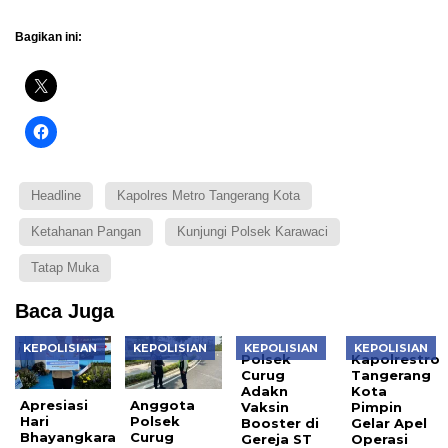
Bagikan ini:
Headline
Kapolres Metro Tangerang Kota
Ketahanan Pangan
Kunjungi Polsek Karawaci
Tatap Muka
Baca Juga
KEPOLISIAN
KEPOLISIAN
KEPOLISIAN
KEPOLISIAN
Polsek
Kapolrestro
Curug
Tangerang
Adakn
Kota
Apresiasi
Anggota
Vaksin
Pimpin
Hari
Polsek
Booster di
Gelar Apel
Bhayangkara
Curug
Gereja ST
Operasi