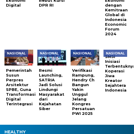
Ekonomi
Rebut Kursi
Ekonomi
Digital
DPR RI
dengan
Kemitraan
Global di
Indonesia
Economic
Forum
2024
NASIONAL
NASIONAL
NASIONAL
NASIONAL
SMSI
Inisiasi
Terbentukny
Pemerintah
Resmi
Verifikasi
Koperasi
Susun
Launching,
Rampung,
Jiwa
Perpres
SATRIA
Hendry Ch
Kreator
Arsitektur
Jadi Solusi
Bangun
Sejahtera
SPBE, Guna
Lindungi
Yakin
Indonesia
Transformasi
Masyarakat
Unggul
Digital
dari
Jelang
Terintegrasi
Kejahatan
Kongres
Siber
Persatuan
PWI 2025
HEALTHY