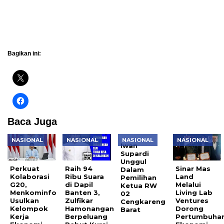
Bagikan ini:
Baca Juga
NASIONAL
NASIONAL
NASIONAL
NASIONAL
Iwan
Supardi
Unggul
Perkuat
Raih 94
Sinar Mas
Dalam
Kolaborasi
Ribu Suara
Land
Pemilihan
G20,
di Dapil
Melalui
Ketua RW
Menkominfo
Banten 3,
Living Lab
02
Usulkan
Zulfikar
Ventures
Cengkareng
Kelompok
Hamonangan
Dorong
Barat
Kerja
Berpeluang
Pertumbuha