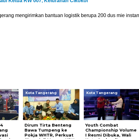
 Jadi Ketua RW 007, Kelurahan Cikokol
gerang mengirimkan bantuan logistik berupa 200 dus mie insta
Kota Tangerang
Kota Tangerang
74
Dirum Tirta Benteng
Youth Combat
rang
Bawa Tumpeng ke
Championship Volume
vasi
Pokja WHTR, Perkuat
I Resmi Dibuka, Wali