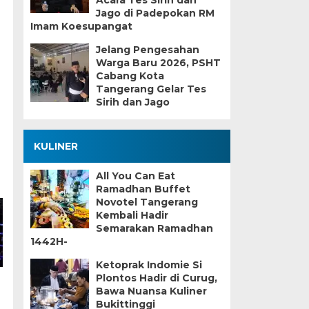
Acara Tes Sirih dan
Jago di Padepokan RM
Imam Koesupangat
n
Jelang Pengesahan
Warga Baru 2026, PSHT
Cabang Kota
Tangerang Gelar Tes
Sirih dan Jago
KULINER
All You Can Eat
Ramadhan Buffet
Novotel Tangerang
Kembali Hadir
Semarakan Ramadhan
1442H-
Ketoprak Indomie Si
Plontos Hadir di Curug,
Bawa Nuansa Kuliner
Bukittinggi