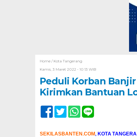
Home /
Kota Tangerang
Kamis, 3 Maret 2022 - 10:13 WIB
Peduli Korban Banji
Kirimkan Bantuan Lo
SEKILASBANTEN.COM
, KOTA TANGER