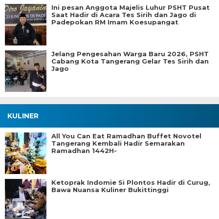
Ini pesan Anggota Majelis Luhur PSHT Pusat
Saat Hadir di Acara Tes Sirih dan Jago di
Padepokan RM Imam Koesupangat
Jelang Pengesahan Warga Baru 2026, PSHT
Cabang Kota Tangerang Gelar Tes Sirih dan
Jago
KULINER
All You Can Eat Ramadhan Buffet Novotel
Tangerang Kembali Hadir Semarakan
Ramadhan 1442H-
Ketoprak Indomie Si Plontos Hadir di Curug,
Bawa Nuansa Kuliner Bukittinggi