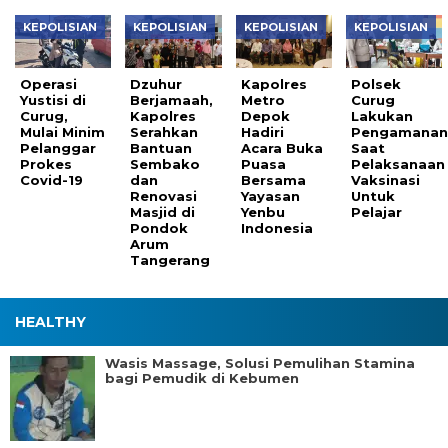
KEPOLISIAN
KEPOLISIAN
KEPOLISIAN
KEPOLISIAN
Operasi
Dzuhur
Kapolres
Polsek
Yustisi di
Berjamaah,
Metro
Curug
Curug,
Kapolres
Depok
Lakukan
Mulai Minim
Serahkan
Hadiri
Pengamana
Pelanggar
Bantuan
Acara Buka
Saat
Prokes
Sembako
Puasa
Pelaksanaan
Covid-19
dan
Bersama
Vaksinasi
Renovasi
Yayasan
Untuk
Masjid di
Yenbu
Pelajar
Pondok
Indonesia
Arum
Tangerang
HEALTHY
Wasis Massage, Solusi Pemulihan Stamina
bagi Pemudik di Kebumen