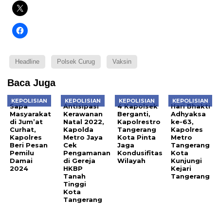
Headline
Polsek Curug
Vaksin
Baca Juga
KEPOLISIAN
KEPOLISIAN
KEPOLISIAN
KEPOLISIAN
Sapa
Antisipasi
4 Kapolsek
Hari Bhakti
Masyarakat
Kerawanan
Berganti,
Adhyaksa
di Jum’at
Natal 2022,
Kapolrestro
ke-63,
Curhat,
Kapolda
Tangerang
Kapolres
Kapolres
Metro Jaya
Kota Pinta
Metro
Beri Pesan
Cek
Jaga
Tangerang
Pemilu
Pengamanan
Kondusifitas
Kota
Damai
di Gereja
Wilayah
Kunjungi
2024
HKBP
Kejari
Tanah
Tangerang
Tinggi
Kota
Tangerang