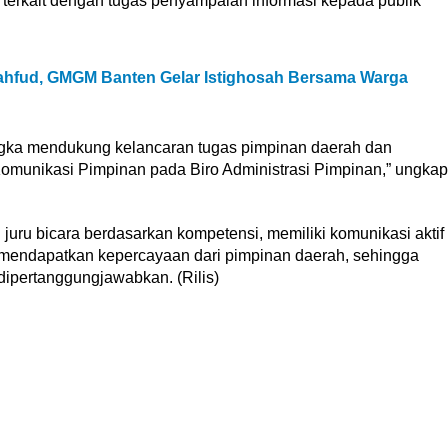
 terkait dengan tugas penyampaian informasi kepada publik
hfud, GMGM Banten Gelar Istighosah Bersama Warga
ngka mendukung kelancaran tugas pimpinan daerah dan
 Komunikasi Pimpinan pada Biro Administrasi Pimpinan,” ungkap
juru bicara berdasarkan kompetensi, memiliki komunikasi aktif
, mendapatkan kepercayaan dari pimpinan daerah, sehingga
dipertanggungjawabkan. (Rilis)