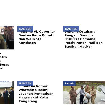
BANTEN
BANTEN
PSBB ke VI, Gubernur
Dukung Ketahanan
Banten Pinta Bupati
Pangan, Dandim
dan Walikota
0510/Trs Bersama
Konsisten
Persit Panen Padi dan
Bagikan Masker
n
etro
a
Beras
at
BANTEN
Lebak
Simak! Ini Nomor
WhatsApp Resmi
Layanan Pengaduan
Masyarakat Kota
Tangerang