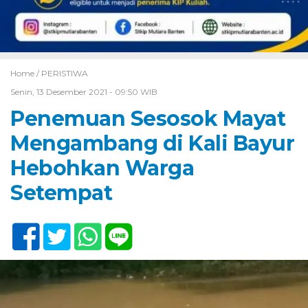
Home /
PERISTIWA
Senin, 13 Desember 2021 - 09:50 WIB
Penemuan Sesosok Mayat
Mengambang di Kali Bayur
Hebohkan Warga
Setempat