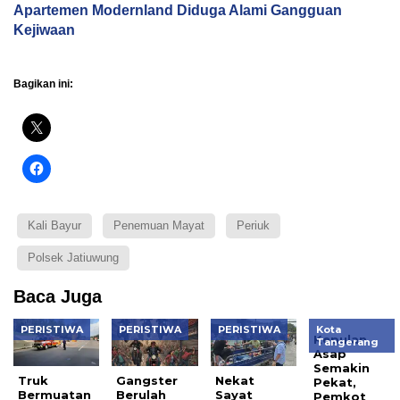
Apartemen Modernland Diduga Alami Gangguan
Kejiwaan
Bagikan ini:
Kali Bayur
Penemuan Mayat
Periuk
Polsek Jatiuwung
Baca Juga
PERISTIWA
PERISTIWA
PERISTIWA
Kota
Kepulan
Tangerang
Asap
Semakin
Truk
Gangster
Nekat
Pekat,
Bermuatan
Berulah
Sayat
Pemkot