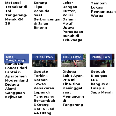
Metanol
Serang
Leher
Tambah
Terbakar di
Tiga
Dengan
Lokasi
Tol
Pemuda
Cutter,
Pengungsian
Tangerang-
Saat
Polisi
Warga
Merak KM
Berboncengan
Dalami
36
di Jalan
Motif
Binong
Upaya
Percobaan
Bunuh di
Teluknaga
Kota
PERISTIWA
PERISTIWA
PERISTIWA
Pria Tewas
Tangerang
Bunuh Diri
Loncat dari
Update
Diduga
Sebuah
Lantai 6
Terkini,
Sakit Ayan,
Kios gas
Apartemen
Korban
Pria Ini
LPG
Modernland
Tewas
Tiba-tiba
hangus di
Diduga
Kebakaran
Meninggal
Lalap si
Alami
Lapas di
saat
Jago Merah
Gangguan
Tangerang
Memancing
Kejiwaan
Bertambah
di
3 Orang
Tangerang
Dari 41 Jadi
44 Orang