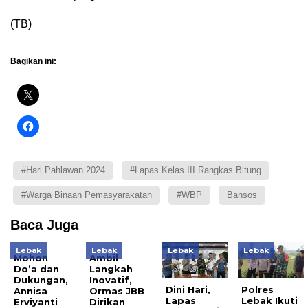
(TB)
Bagikan ini:
#Hari Pahlawan 2024
#Lapas Kelas III Rangkas Bitung
#Warga Binaan Pemasyarakatan
#WBP
Bansos
Baca Juga
Lebak
Lebak
Lebak
Lebak
Mohon
Ambil
Do’a dan
Langkah
Dukungan,
Inovatif,
Dini Hari,
Polres
Annisa
Ormas JBB
Lapas
Lebak Ikuti
Erviyanti
Dirikan