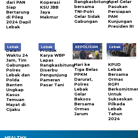
Rangkasbitung
Apel Gelar
dari PAN
Koperasi
bersama
Pasukan
Siap
KSU JBB
TNI-Polri
Persiapan
Bertarung
Jaya
Gelar Sidak
PAM
di Pileg
Makmur
Gabungan
Kunjungan
2024 Dapil
Presiden RI
Lebak
Lebak
Lebak
KEPOLISIAN
Lebak
Dalam
Produk
Waktu 24
Karya WBP
Jam, Tim
Lapas
Hari ke
KPUD
Gabungan
Rangkasbitung
Tiga Belas
Lebak
Polres
Diserbu
PPKM
Bersama
Lebak dan
Pengunjung
Darurat,
Ormas
Polda
Pameran
Polres
RGPI
Banten
Pasar Tani
Lebak
Berkomitme
Ungkap
Gelar
Untuk
Kasus
Baksos
Sukseskan
Temuan
Bersama
Pilkada
Mayat di
Ormas
Lebak
Cijaku
Jarum
Tahun
2024
HEALTHY