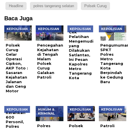
Headline
polres tangerang selatan
Polsek Curug
Baca Juga
KEPOLISIAN
KEPOLISIAN
KEPOLISIAN
KEPOLISIAN
Cek
Pelatihan
Mengemudi
Polsek
Pencegahan
Pengumuman
yang
Curug
Kejahatan
SPKT
Dilakukan
Gelar
di Tengah
Polres
Satlantas,
Operasi
Malam
Metro
Ini Pesan
Cipkon,
Polsek
Tangerang
Kapolres
AKP Toto :
Curug
Kota
Metro
Sasaran
Galakan
Berpindah
Tangerang
Kejahatan
Patroli
ke Gedung
Kota
Jalanan
Baru
dan Geng
Motor
KEPOLISIAN
HUKUM &
KEPOLISIAN
KEPOLISIAN
Kerahkan
KRIMINAL
600
Personil,
Polres
Polsek
Patroli
Polres