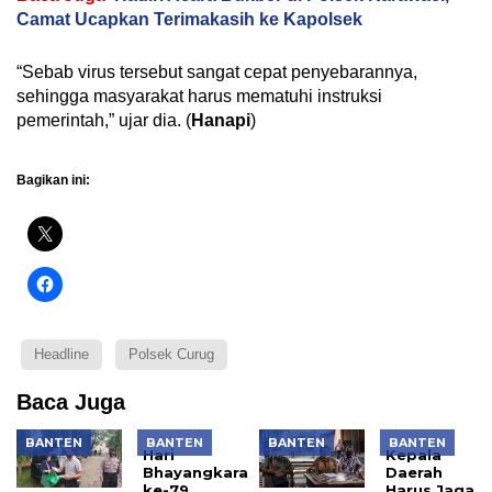
Camat Ucapkan Terimakasih ke Kapolsek
“Sebab virus tersebut sangat cepat penyebarannya,
sehingga masyarakat harus mematuhi instruksi
pemerintah,” ujar dia. (
Hanapi
)
Bagikan ini:
Headline
Polsek Curug
Baca Juga
BANTEN
BANTEN
BANTEN
BANTEN
Hari
Kepala
Bhayangkara
Daerah
ke-79,
Harus Jaga