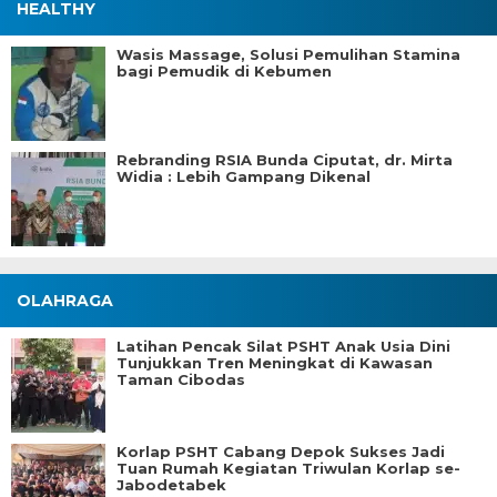
HEALTHY
Wasis Massage, Solusi Pemulihan Stamina
bagi Pemudik di Kebumen
Rebranding RSIA Bunda Ciputat, dr. Mirta
Widia : Lebih Gampang Dikenal
OLAHRAGA
Latihan Pencak Silat PSHT Anak Usia Dini
Tunjukkan Tren Meningkat di Kawasan
Taman Cibodas
Korlap PSHT Cabang Depok Sukses Jadi
Tuan Rumah Kegiatan Triwulan Korlap se-
Jabodetabek