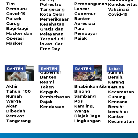
Tim
Pembangunan
Polrestro
Kondusivitas
Pemburu
Lancar,
Tangerang
Vaksinasi
Covid-19
Gubernur
Kota Gelar
Covid-19
Polsek
Banten
Pemeriksaan
Curug
Apresiasi
Kesehatan
Bagi-bagi
Para
Gratis dan
Masker dan
Pembayar
Pelayanan
Operasi
Pajak
Terpadu di
Masker
lokasi Car
Free Day
BANTEN
BANTEN
BANTEN
Lebak
Gubernur
Jum’at
Banten
Bersih,
Resmi
Karang
Akhir
Bhabinkamtibmas
Teken
Taruna
Tahun, 100
Binong
Kepgub
Kecamatan
Rumah
Sambang
Pembebasan
Gunung
Warga
Pos
Pajak
Kencana
Akan
Kamling,
Kendaraan
Bersih-
Dibedah
Warga
bersih di
Pemkot
Diajak Jaga
Kantor
Tangerang
Lingkungan
Kecamatan