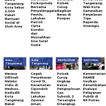
Forkopimda
Polsek
Tangerang,
Tangerang
Bersama
Curug
Wali Kota
Kota Sebar
Penyelenggara
Bagikan
Sampaikan
2.000
Pemilu
Beras di
Penjelasan
Paket
Lakukan
Ponpes
Tiga
Bantuan
Patroli
Raperda
Sosial di
Cipta
Strategis
Slum Area
Kondisi
dan
Musnahkan
Sisa Surat
Suara
Kota
Kota
KEPOLISIAN
NASIONAL
Tangerang
Tangerang
Merasa
Cegah
Polsek
Kementerian
Difitnah
Penyebaran
Curug
PANRB
Melalui
Covid 19,
Ungkap
Usulkan
Vidio di
Kecamatan
Kasus
Penambaha
Medsos,
Cipondoh
Pengoplosan
Evaluasi
Kadisdik
Rutin
Gas
Pelayanan
Kota
Lakukan
Subsidi, 2
Publik di
Tangerang
Operasi
Tersangka
89 Polres
Bakal
Aman
Ditangkap