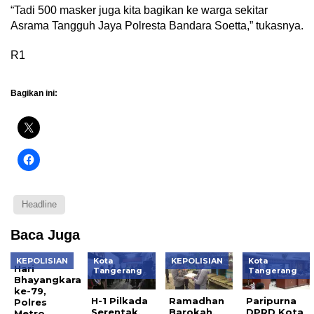
“Tadi 500 masker juga kita bagikan ke warga sekitar
Asrama Tangguh Jaya Polresta Bandara Soetta,” tukasnya.
R1
Bagikan ini:
Headline
Baca Juga
KEPOLISIAN
Kota
KEPOLISIAN
Kota
Hari
Tangerang
Tangerang
Bhayangkara
ke-79,
H-1 Pilkada
Ramadhan
Paripurna
Polres
Serentak,
Barokah,
DPRD Kota
Metro