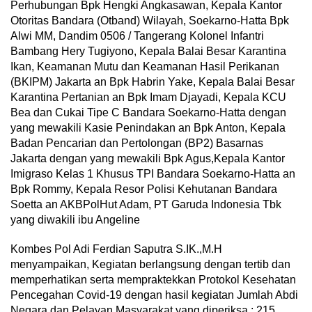
Perhubungan Bpk Hengki Angkasawan, Kepala Kantor
Otoritas Bandara (Otband) Wilayah, Soekarno-Hatta Bpk
Alwi MM, Dandim 0506 / Tangerang Kolonel Infantri
Bambang Hery Tugiyono, Kepala Balai Besar Karantina
Ikan, Keamanan Mutu dan Keamanan Hasil Perikanan
(BKIPM) Jakarta an Bpk Habrin Yake, Kepala Balai Besar
Karantina Pertanian an Bpk Imam Djayadi, Kepala KCU
Bea dan Cukai Tipe C Bandara Soekarno-Hatta dengan
yang mewakili Kasie Penindakan an Bpk Anton, Kepala
Badan Pencarian dan Pertolongan (BP2) Basarnas
Jakarta dengan yang mewakili Bpk Agus,Kepala Kantor
Imigraso Kelas 1 Khusus TPI Bandara Soekarno-Hatta an
Bpk Rommy, Kepala Resor Polisi Kehutanan Bandara
Soetta an AKBPolHut Adam, PT Garuda Indonesia Tbk
yang diwakili ibu Angeline
Kombes Pol Adi Ferdian Saputra S.IK.,M.H
menyampaikan, Kegiatan berlangsung dengan tertib dan
memperhatikan serta mempraktekkan Protokol Kesehatan
Pencegahan Covid-19 dengan hasil kegiatan Jumlah Abdi
Negara dan Pelayan Masyarakat yang diperiksa : 215