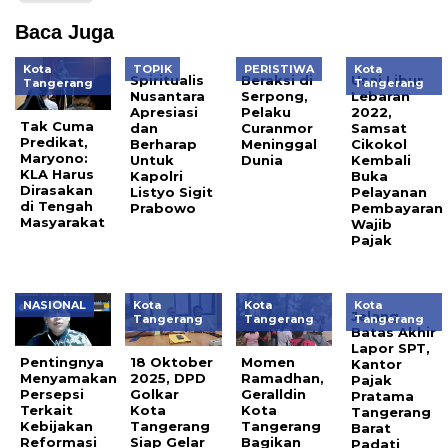
Baca Juga
Kota
TOPIK
PERISTIWA
Kota
Spiritualis
Beraksi di
Usai Libur
Tangerang
Tangerang
Nusantara
Serpong,
Lebaran
Apresiasi
Pelaku
2022,
Tak Cuma
dan
Curanmor
Samsat
Predikat,
Berharap
Meninggal
Cikokol
Maryono:
Untuk
Dunia
Kembali
KLA Harus
Kapolri
Buka
Dirasakan
Listyo Sigit
Pelayanan
di Tengah
Prabowo
Pembayaran
Masyarakat
Wajib
Pajak
NASIONAL
Kota
Kota
Kota
Jelang
Tangerang
Tangerang
Tangerang
Batas Akhir
Lapor SPT,
Pentingnya
18 Oktober
Momen
Kantor
Menyamakan
2025, DPD
Ramadhan,
Pajak
Persepsi
Golkar
Geralldin
Pratama
Terkait
Kota
Kota
Tangerang
Kebijakan
Tangerang
Tangerang
Barat
Reformasi
Siap Gelar
Bagikan
Padati