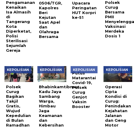
Pengamanan
Polsek
0506/TGR,
Upacara
Kenaikan
Curug
Kapolres
Peringatan
Isa Almasih
Bersama
Beri
HUT Korpri
di
PMII
Kejutan
ke-51
Tangerang
Menyelengga
Saat Apel
Kota
Vaksinasi
dan
Diperketat,
Merdeka
Olahraga
Polisi
Dosis 1
Bersama
Sterilisasi
Sejumlah
Gereja
KEPOLISIAN
KEPOLISIAN
KEPOLISIAN
KEPOLISIAN
Putus
Matarantai
Covid-19,
Polsek
Bhabinkamtibmas
Operasi
Polsek
Curug
Kadu Jaya
Cipta
Curug
Bagikan
Sambang
Kondisi di
Genjot
Takjil
Warga,
Curug:
Vaksin
Gratis,
Himbau
Penindakan
Booster
Wujud
Jaga
Kejahatan
Kepedulian
Keamanan
Jalanan
di Bulan
dan
dan Geng
Ramadhan
Kebersihan
Motor