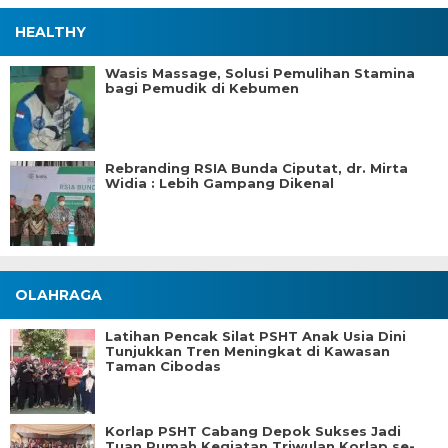
HEALTHY
Wasis Massage, Solusi Pemulihan Stamina
bagi Pemudik di Kebumen
Rebranding RSIA Bunda Ciputat, dr. Mirta
Widia : Lebih Gampang Dikenal
OLAHRAGA
Latihan Pencak Silat PSHT Anak Usia Dini
Tunjukkan Tren Meningkat di Kawasan
Taman Cibodas
Korlap PSHT Cabang Depok Sukses Jadi
Tuan Rumah Kegiatan Triwulan Korlap se-