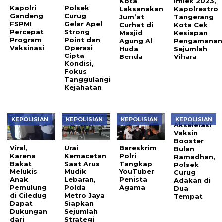
Kota
Imlek 2023,
Kapolri
Polsek
Laksanakan
Kapolrestro
Gandeng
Curug
Jum’at
Tangerang
FSPMI
Gelar Apel
Curhat di
Kota Cek
Percepat
Strong
Masjid
Kesiapan
Program
Point dan
Agung Al
Pengamana
Vaksinasi
Operasi
Huda
Sejumlah
Cipta
Benda
Vihara
Kondisi,
Fokus
Tanggulangi
Kejahatan
KEPOLISIAN
KEPOLISIAN
KEPOLISIAN
KEPOLISIAN
Akselerasi
Vaksin
Booster
Viral,
Urai
Bareskrim
Bulan
Karena
Kemacetan
Polri
Ramadhan,
Bakat
Saat Arus
Tangkap
Polsek
Melukis
Mudik
YouTuber
Curug
Anak
Lebaran,
Penista
Adakan di
Pemulung
Polda
Agama
Dua
di Ciledug
Metro Jaya
Tempat
Dapat
Siapkan
Dukungan
Sejumlah
dari
Strategi