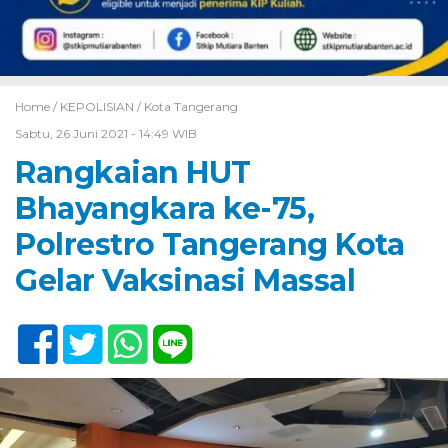
Home /
KEPOLISIAN
/
Kota Tangerang
Sabtu, 26 Juni 2021 - 14:49 WIB
Rangkaian HUT
Bhayangkara ke-75,
Polrestro Tangerang Kota
Gelar Vaksinasi Massal