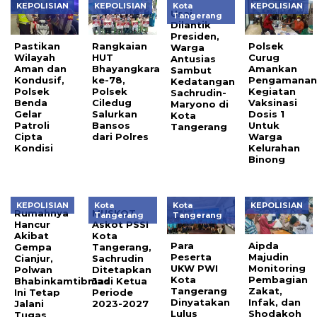
KEPOLISIAN
KEPOLISIAN
Kota
KEPOLISIAN
Usai
Tangerang
Dilantik
Presiden,
Pastikan
Rangkaian
Polsek
Warga
Wilayah
HUT
Curug
Antusias
Aman dan
Bhayangkara
Amankan
Sambut
Kondusif,
ke-78,
Pengamana
Kedatangan
Polsek
Polsek
Kegiatan
Sachrudin-
Benda
Ciledug
Vaksinasi
Maryono di
Gelar
Salurkan
Dosis 1
Kota
Patroli
Bansos
Untuk
Tangerang
Cipta
dari Polres
Warga
Kondisi
Kelurahan
Binong
KEPOLISIAN
Kota
Kota
KEPOLISIAN
Rumahnya
MUSKOT
Tangerang
Tangerang
Hancur
Askot PSSI
Akibat
Kota
Para
Aipda
Gempa
Tangerang,
Peserta
Majudin
Cianjur,
Sachrudin
UKW PWI
Monitoring
Polwan
Ditetapkan
Kota
Pembagian
Bhabinkamtibmas
Jadi Ketua
Tangerang
Zakat,
Ini Tetap
Periode
Dinyatakan
Infak, dan
Jalani
2023-2027
Lulus
Shodakoh
Tugas