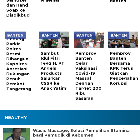
Sanitizer
Millenial
Banten
dan Hand
Soap ke
Disdikbud
BANTEN
BANTEN
BANTEN
BANTEN
Gedung
Parkir
Polres
Sambut
Pemprov
Pemprov
Resmi
Idul Fitri
Banten
Banten
Dibangun,
1442 H, PT
Gelar
Bersama
Kapolres
Angels
Vaksinasi
KPK Terus
Apresiasi
Products
Covid-19
Giatkan
Dukungan
Salurkan
Massal
Pencegahan
Penuh
CSSR ke
Dengan
Korupsi
Pemkot
Anak Yatim
Target 200
Tangerang
Ribu
Sasaran
HEALTHY
Wasis Massage, Solusi Pemulihan Stamina
bagi Pemudik di Kebumen