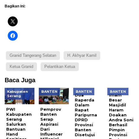
Bagikan ini:
Granid Tangerang Selatan
H. Akhyar Kamil
Ketua Granid
Pelantikan Ketua
Baca Juga
Kabupaten
BANTEN
BANTEN
BANTEN
Dua
Imam
Serang
Raperda
Besar
Dalam
Masjidil
PWI
Pemprov
Rapat
Haram
Kabupaten
Banten
Paripurna
Doakan
Serang
Serap
DPRD
Andra Soni
Salurkan
Aspirasi
Provinsi
Berhasil
Bantuan
Dari
Banten
Pimpin
Hand
Influencer
Disetujui
Provinsi