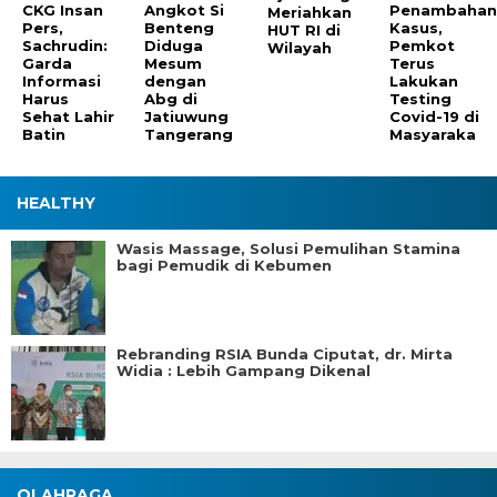
CKG Insan
Angkot Si
Penambaha
Meriahkan
Pers,
Benteng
Kasus,
HUT RI di
Sachrudin:
Diduga
Pemkot
Wilayah
Garda
Mesum
Terus
Informasi
dengan
Lakukan
Harus
Abg di
Testing
Sehat Lahir
Jatiuwung
Covid-19 di
Batin
Tangerang
Masyaraka
HEALTHY
Wasis Massage, Solusi Pemulihan Stamina
bagi Pemudik di Kebumen
Rebranding RSIA Bunda Ciputat, dr. Mirta
Widia : Lebih Gampang Dikenal
OLAHRAGA