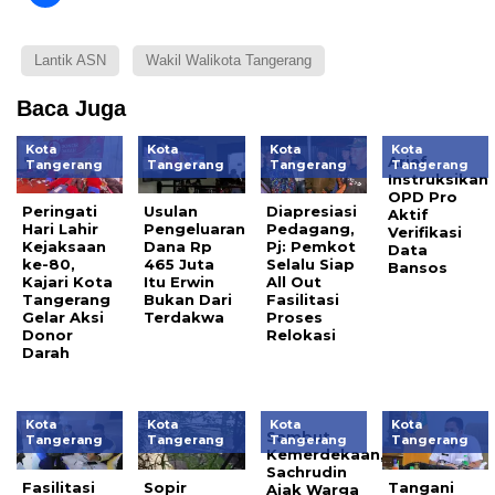
Lantik ASN
Wakil Walikota Tangerang
Baca Juga
Kota
Kota
Kota
Kota
Arief
Tangerang
Tangerang
Tangerang
Tangerang
Instruksikan
OPD Pro
Peringati
Usulan
Diapresiasi
Aktif
Hari Lahir
Pengeluaran
Pedagang,
Verifikasi
Kejaksaan
Dana Rp
Pj: Pemkot
Data
ke-80,
465 Juta
Selalu Siap
Bansos
Kajari Kota
Itu Erwin
All Out
Tangerang
Bukan Dari
Fasilitasi
Gelar Aksi
Terdakwa
Proses
Donor
Relokasi
Darah
Kota
Kota
Kota
Kota
Sambut
Tangerang
Tangerang
Tangerang
Tangerang
Kemerdekaan,
Sachrudin
Fasilitasi
Sopir
Tangani
Ajak Warga