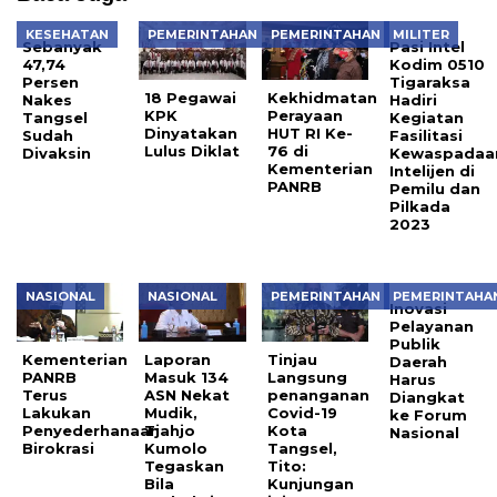
KESEHATAN
PEMERINTAHAN
PEMERINTAHAN
MILITER
Sebanyak
Pasi Intel
47,74
Kodim 0510
Persen
Tigaraksa
18 Pegawai
Kekhidmatan
Nakes
Hadiri
KPK
Perayaan
Tangsel
Kegiatan
Dinyatakan
HUT RI Ke-
Sudah
Fasilitasi
Lulus Diklat
76 di
Divaksin
Kewaspadaa
Kementerian
Intelijen di
PANRB
Pemilu dan
Pilkada
2023
NASIONAL
NASIONAL
PEMERINTAHAN
PEMERINTAHA
Inovasi
Pelayanan
Publik
Kementerian
Laporan
Tinjau
Daerah
PANRB
Masuk 134
Langsung
Harus
Terus
ASN Nekat
penanganan
Diangkat
Lakukan
Mudik,
Covid-19
ke Forum
Penyederhanaan
Tjahjo
Kota
Nasional
Birokrasi
Kumolo
Tangsel,
Tegaskan
Tito:
Bila
Kunjungan