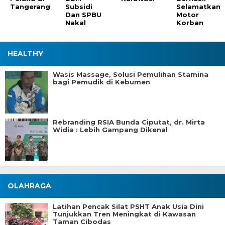
Tangerang
Subsidi
Selamatkan
Dan SPBU
Motor
Nakal
Korban
HEALTHY
Wasis Massage, Solusi Pemulihan Stamina
bagi Pemudik di Kebumen
Rebranding RSIA Bunda Ciputat, dr. Mirta
Widia : Lebih Gampang Dikenal
OLAHRAGA
Latihan Pencak Silat PSHT Anak Usia Dini
Tunjukkan Tren Meningkat di Kawasan
Taman Cibodas