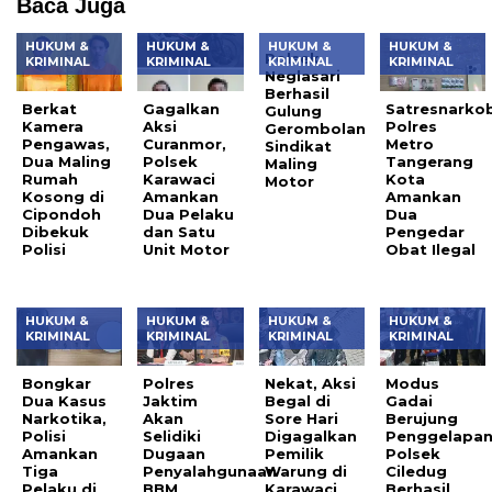
Baca Juga
HUKUM &
HUKUM &
HUKUM &
HUKUM &
Polsek
KRIMINAL
KRIMINAL
KRIMINAL
KRIMINAL
Neglasari
Berhasil
Berkat
Gagalkan
Satresnarko
Gulung
Kamera
Aksi
Polres
Gerombolan
Pengawas,
Curanmor,
Metro
Sindikat
Dua Maling
Polsek
Tangerang
Maling
Rumah
Karawaci
Kota
Motor
Kosong di
Amankan
Amankan
Cipondoh
Dua Pelaku
Dua
Dibekuk
dan Satu
Pengedar
Polisi
Unit Motor
Obat Ilegal
HUKUM &
HUKUM &
HUKUM &
HUKUM &
KRIMINAL
KRIMINAL
KRIMINAL
KRIMINAL
Bongkar
Polres
Nekat, Aksi
Modus
Dua Kasus
Jaktim
Begal di
Gadai
Narkotika,
Akan
Sore Hari
Berujung
Polisi
Selidiki
Digagalkan
Penggelapan
Amankan
Dugaan
Pemilik
Polsek
Tiga
Penyalahgunaan
Warung di
Ciledug
Pelaku di
BBM
Karawaci
Berhasil