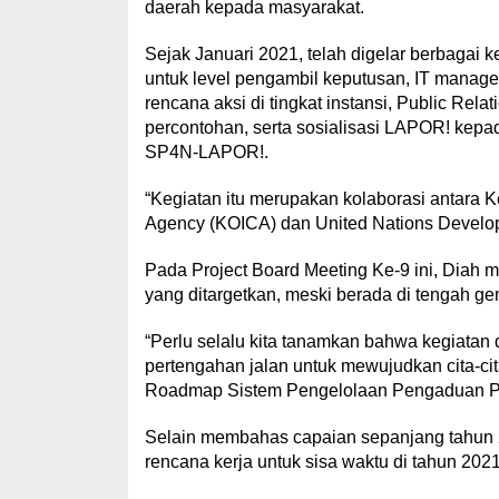
daerah kepada masyarakat.
Sejak Januari 2021, telah digelar berbagai 
untuk level pengambil keputusan, IT mana
rencana aksi di tingkat instansi, Public Re
percontohan, serta sosialisasi LAPOR! kepa
SP4N-LAPOR!.
“Kegiatan itu merupakan kolaborasi antara
Agency (KOICA) dan United Nations Devel
Pada Project Board Meeting Ke-9 ini, Diah m
yang ditargetkan, meski berada di tengah 
“Perlu selalu kita tanamkan bahwa kegiatan da
pertengahan jalan untuk mewujudkan cita-c
Roadmap Sistem Pengelolaan Pengaduan Pe
Selain membahas capaian sepanjang tahun 2
rencana kerja untuk sisa waktu di tahun 202