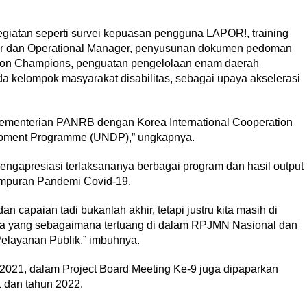
kegiatan seperti survei kepuasan pengguna LAPOR!, training
ger dan Operational Manager, penyusunan dokumen pedoman
lation Champions, penguatan pengelolaan enam daerah
da kelompok masyarakat disabilitas, sebagai upaya akselerasi
 Kementerian PANRB dengan Korea International Cooperation
opment Programme (UNDP),” ungkapnya.
engapresiasi terlaksananya berbagai program dan hasil output
gempuran Pandemi Covid-19.
n capaian tadi bukanlah akhir, tetapi justru kita masih di
ita yang sebagaimana tertuang di dalam RPJMN Nasional dan
layanan Publik,” imbuhnya.
021, dalam Project Board Meeting Ke-9 juga dipaparkan
1 dan tahun 2022.