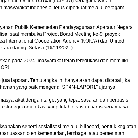
engaduan Online Rakyat (LAPOR!) sebagai layanan
masyarakat Indonesia, terus diperkuat melalui beragam
layanan Publik Kementerian Pendayagunaan Aparatur Negara
isa, saat membuka Project Board Meeting ke-9, proyek
 International Cooperation Agency (KOICA) dan United
ra daring, Selasa (16/11/2021).
an pada 2024, masyarakat telah teredukasi dan memiliki
OR!.
1,8 juta laporan. Tentu angka ini hanya akan dapat dicapai jika
haman yang baik mengenai SP4N-LAPOR!,” ujarnya.
 masyarakat dengan target yang tepat sasaran dan berbasis
n strategi komunikasi yang telah disusun harus senantiasa
ksanakan seperti sosialisasi melalui billboard, bentuk kegiatan
ebarluaskan oleh kementerian, lembaga, atau pemerintah