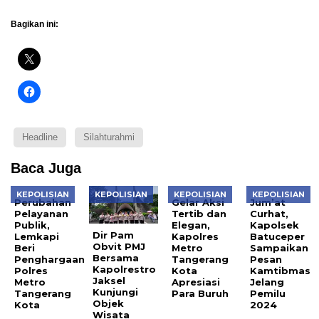
Bagikan ini:
Headline
Silahturahmi
Baca Juga
KEPOLISIAN
KEPOLISIAN
KEPOLISIAN
KEPOLISIAN
Perubahan
Gelar Aksi
Jum’at
Pelayanan
Tertib dan
Curhat,
Publik,
Elegan,
Kapolsek
Dir Pam
Lemkapi
Kapolres
Batuceper
Obvit PMJ
Beri
Metro
Sampaikan
Bersama
Penghargaan
Tangerang
Pesan
Kapolrestro
Polres
Kota
Kamtibmas
Jaksel
Metro
Apresiasi
Jelang
Kunjungi
Tangerang
Para Buruh
Pemilu
Objek
Kota
2024
Wisata