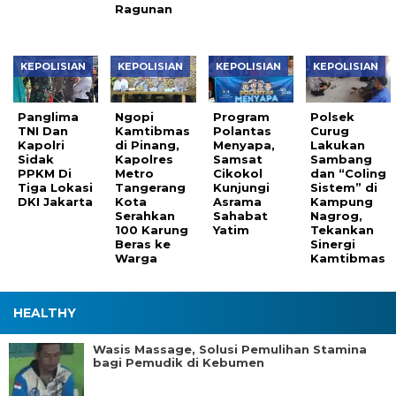
Ragunan
KEPOLISIAN
KEPOLISIAN
KEPOLISIAN
KEPOLISIAN
Panglima
Ngopi
Program
Polsek
TNI Dan
Kamtibmas
Polantas
Curug
Kapolri
di Pinang,
Menyapa,
Lakukan
Sidak
Kapolres
Samsat
Sambang
PPKM Di
Metro
Cikokol
dan “Coling
Tiga Lokasi
Tangerang
Kunjungi
Sistem” di
DKI Jakarta
Kota
Asrama
Kampung
Serahkan
Sahabat
Nagrog,
100 Karung
Yatim
Tekankan
Beras ke
Sinergi
Warga
Kamtibmas
HEALTHY
Wasis Massage, Solusi Pemulihan Stamina
bagi Pemudik di Kebumen