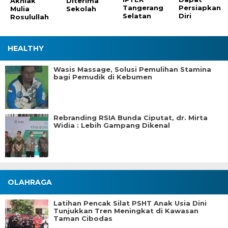
Akhlak
Diterima
Tangerang
Persiapkan
Mulia
Sekolah
Selatan
Diri
Rosulullah
HEALTHY
Wasis Massage, Solusi Pemulihan Stamina
bagi Pemudik di Kebumen
Rebranding RSIA Bunda Ciputat, dr. Mirta
Widia : Lebih Gampang Dikenal
OLAHRAGA
Latihan Pencak Silat PSHT Anak Usia Dini
Tunjukkan Tren Meningkat di Kawasan
Taman Cibodas