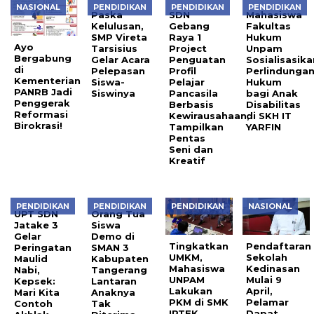
NASIONAL
PENDIDIKAN
PENDIDIKAN
PENDIDIKAN
Paska
SDN
Mahasiswa
Kelulusan,
Gebang
Fakultas
SMP Vireta
Raya 1
Hukum
Ayo
Tarsisius
Project
Unpam
Bergabung
Gelar Acara
Penguatan
Sosialisasika
di
Pelepasan
Profil
Perlindunga
Kementerian
Siswa-
Pelajar
Hukum
PANRB Jadi
Siswinya
Pancasila
bagi Anak
Penggerak
Berbasis
Disabilitas
Reformasi
Kewirausahaan,
di SKH IT
Birokrasi!
Tampilkan
YARFIN
Pentas
Seni dan
Kreatif
PENDIDIKAN
PENDIDIKAN
PENDIDIKAN
NASIONAL
UPT SDN
Orang Tua
Jatake 3
Siswa
Gelar
Demo di
Tingkatkan
Pendaftaran
Peringatan
SMAN 3
UMKM,
Sekolah
Maulid
Kabupaten
Mahasiswa
Kedinasan
Nabi,
Tangerang
UNPAM
Mulai 9
Kepsek:
Lantaran
Lakukan
April,
Mari Kita
Anaknya
PKM di SMK
Pelamar
Contoh
Tak
IPTEK
Dapat