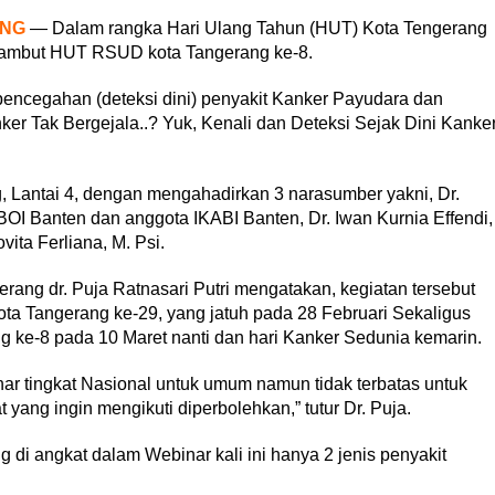
ANG
— Dalam rangka Hari Ulang Tahun (HUT) Kota Tengerang
yambut HUT RSUD kota Tangerang ke-8.
ncegahan (deteksi dini) penyakit Kanker Payudara dan
er Tak Bergejala..? Yuk, Kenali dan Deteksi Sejak Dini Kanke
 Lantai 4, dengan mengahadirkan 3 narasumber yakni, Dr.
I Banten dan anggota IKABI Banten, Dr. Iwan Kurnia Effendi,
ita Ferliana, M. Psi.
ng dr. Puja Ratnasari Putri mengatakan, kegiatan tersebut
ta Tangerang ke-29, yang jatuh pada 28 Februari Sekaligus
e-8 pada 10 Maret nanti dan hari Kanker Sedunia kemarin.
nar tingkat Nasional untuk umum namun tidak terbatas untuk
ang ingin mengikuti diperbolehkan,” tutur Dr. Puja.
 di angkat dalam Webinar kali ini hanya 2 jenis penyakit