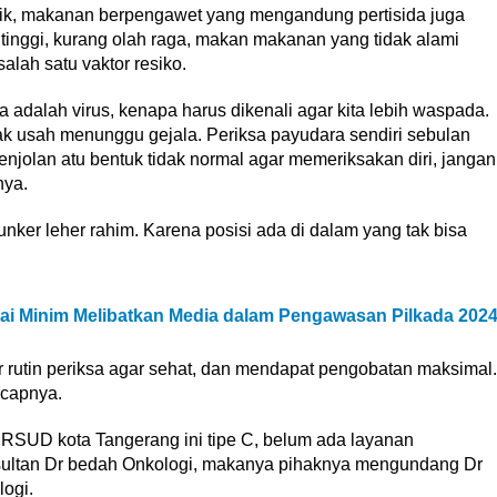
etik, makanan berpengawet yang mengandung pertisida juga
g tinggi, kurang olah raga, makan makanan yang tidak alami
alah satu vaktor resiko.
dalah virus, kenapa harus dikenali agar kita lebih waspada.
idak usah menunggu gejala. Periksa payudara sendiri sebulan
 benjolan atu bentuk tidak normal agar memeriksakan diri, jangan
nya.
ker leher rahim. Karena posisi ada di dalam yang tak bisa
ai Minim Melibatkan Media dalam Pengawasan Pilkada 202
ar rutin periksa agar sehat, dan mendapat pengobatan maksimal.
ucapnya.
RSUD kota Tangerang ini tipe C, belum ada layanan
sultan Dr bedah Onkologi, makanya pihaknya mengundang Dr
ogi.