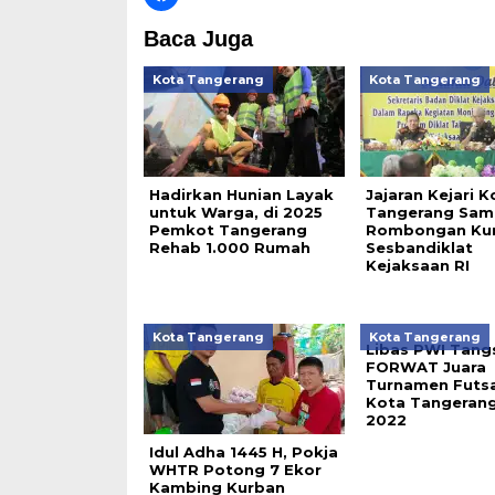
Baca Juga
Kota Tangerang
Kota Tangerang
Hadirkan Hunian Layak
Jajaran Kejari K
untuk Warga, di 2025
Tangerang Sam
Pemkot Tangerang
Rombongan Ku
Rehab 1.000 Rumah
Sesbandiklat
Kejaksaan RI
Kota Tangerang
Kota Tangerang
Libas PWI Tangs
FORWAT Juara
Turnamen Futsa
Kota Tangeran
2022
Idul Adha 1445 H, Pokja
WHTR Potong 7 Ekor
Kambing Kurban