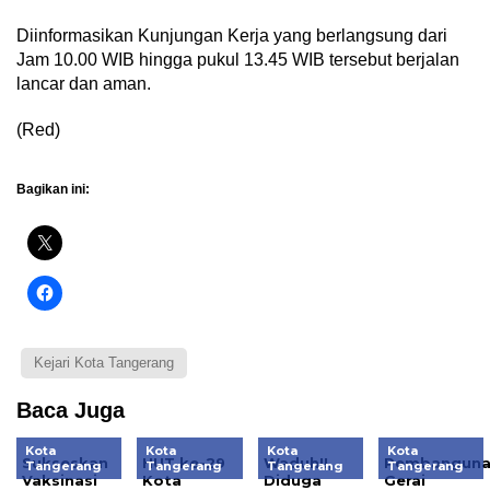
Diinformasikan Kunjungan Kerja yang berlangsung dari
Jam 10.00 WIB hingga pukul 13.45 WIB tersebut berjalan
lancar dan aman.
(Red)
Bagikan ini:
Kejari Kota Tangerang
Baca Juga
Kota
Kota
Kota
Kota
Sukseskan
HUT ke-29
Waduh!!,
Pembangun
Tangerang
Tangerang
Tangerang
Tangerang
Vaksinasi
Kota
Diduga
Gerai