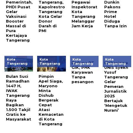
Pemerintah,
Tangerang,
Pegawai
Dunkin
PHDI Pusat
Kapolrestro
Inspektorat
Pakons
Gelar
Tangerang
Kota
Prime
Vaksinasi
Kota Gelar
Tangerang
Hotel
Booster
Donor
Melanggar
Diduga
Massal di
Darah di
Jam Kerja
Tanpa Izin
Pura
PMI
Kertajaya
Tangerang
Kota
Kota
Kota
Kota
Diduga PT
Mahasiswa
Tangerang
Tangerang
Tangerang
Tangerang
GIK, PHK
UNIS Syekh
Karyawan
Yusuf
Bulan Suci
Pimpin
Tanpa
Tangerang
Ramadhan
Apel Siaga,
pesangon
Gelar
1447 H,
Maryono
Pemeran
IWAK
Minta
Jurnalistik
Tangerang
Dishub
2025
Raya
Bergerak
Bertajuk
Bagikan
Cepat
‘Mengetuk
1.500 Takjil
Atasi
Nurani’
Gratis ke
Kemacetan
Masyarakat
di Kota
Tangerang