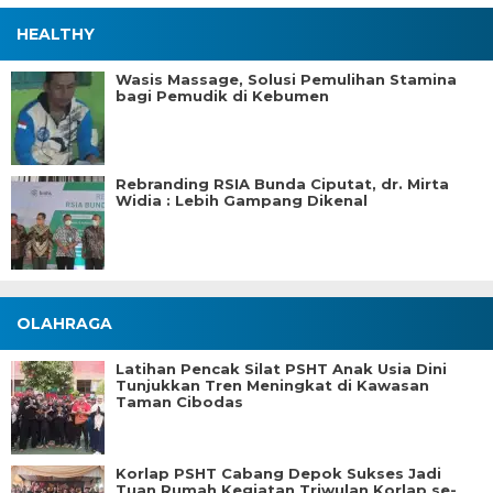
HEALTHY
Wasis Massage, Solusi Pemulihan Stamina
bagi Pemudik di Kebumen
Rebranding RSIA Bunda Ciputat, dr. Mirta
Widia : Lebih Gampang Dikenal
OLAHRAGA
Latihan Pencak Silat PSHT Anak Usia Dini
Tunjukkan Tren Meningkat di Kawasan
Taman Cibodas
Korlap PSHT Cabang Depok Sukses Jadi
Tuan Rumah Kegiatan Triwulan Korlap se-