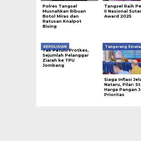
Polres Tangsel
Tangsel Raih Pe
Musnahkan Ribuan
II Nasional Suta
Botol Miras dan
Award 2025
Ratusan Knalpot
Bising
KEPOLISIAN
Tangerang Selata
Tak Patuhi Protkes,
Sejumlah Pelanggar
Ziarah ke TPU
Jombang
Siaga Inflasi Je
Nataru, Pilar: St
Harga Pangan J
Prioritas