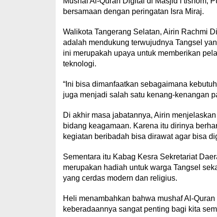
Mushaf Al-Quran Digital di Masjid I’tishom, 
bersamaan dengan peringatan Isra Miraj.
Walikota Tangerang Selatan, Airin Rachmi D
adalah mendukung terwujudnya Tangsel yang
ini merupakah upaya untuk memberikan pe
teknologi.
“Ini bisa dimanfaatkan sebagaimana kebutuha
juga menjadi salah satu kenang-kenangan 
Di akhir masa jabatannya, Airin menjelaskan
bidang keagamaan. Karena itu dirinya berh
kegiatan beribadah bisa dirawat agar bisa 
Sementara itu Kabag Kesra Sekretariat Daer
merupakan hadiah untuk warga Tangsel sek
yang cerdas modern dan religius.
Heli menambahkan bahwa mushaf Al-Quran me
keberadaannya sangat penting bagi kita semu