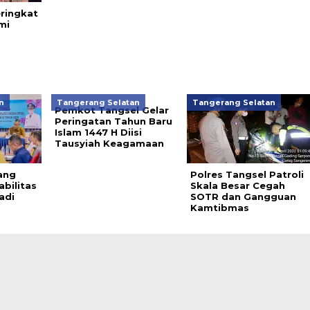
ringkat
mi
n
Tangerang Selatan
Tangerang Selatan
Pemkot Tangsel Gelar
Peringatan Tahun Baru
Islam 1447 H Diisi
Tausyiah Keagamaan
lang
Polres Tangsel Patroli
abilitas
Skala Besar Cegah
adi
SOTR dan Gangguan
Kamtibmas