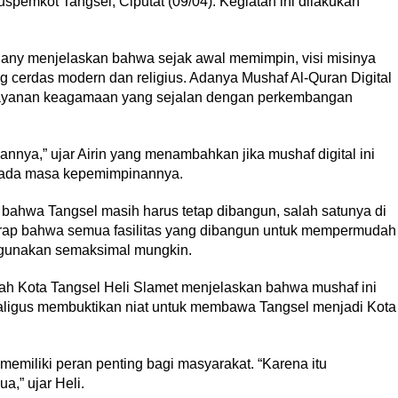
Puspemkot Tangsel, Ciputat (09/04). Kegiatan ini dilakukan
iany menjelaskan bahwa sejak awal memimpin, visi misinya
 cerdas modern dan religius. Adanya Mushaf Al-Quran Digital
layanan keagamaan yang sejalan dengan perkembangan
nnya,” ujar Airin yang menambahkan jika mushaf digital ini
pada masa kepemimpinannya.
 bahwa Tangsel masih harus tetap dibangun, salah satunya di
arap bahwa semua fasilitas yang dibangun untuk mempermudah
digunakan semaksimal mungkin.
ah Kota Tangsel Heli Slamet menjelaskan bahwa mushaf ini
aligus membuktikan niat untuk membawa Tangsel menjadi Kota
miliki peran penting bagi masyarakat. “Karena itu
a,” ujar Heli.