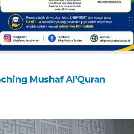
nching Mushaf Al’Quran