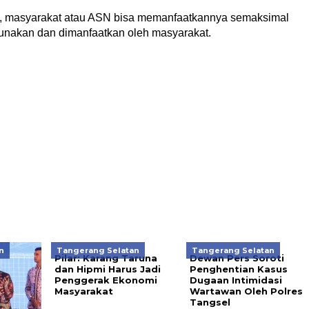
ini, masyarakat atau ASN bisa memanfaatkannya semaksimal
gunakan dan dimanfaatkan oleh masyarakat.
n
Tangerang Selatan
Tangerang Selatan
Pilar: Karang Taruna
Dewan Pers Soroti
dan Hipmi Harus Jadi
Penghentian Kasus
Penggerak Ekonomi
Dugaan Intimidasi
Masyarakat
Wartawan Oleh Polres
Tangsel