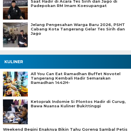
Saat Hadir di Acara Tes Sirih dan Jago di
Padepokan RM Imam Koesupangat
Jelang Pengesahan Warga Baru 2026, PSHT
Cabang Kota Tangerang Gelar Tes Sirih dan
Jago
KULINER
All You Can Eat Ramadhan Buffet Novotel
Tangerang Kembali Hadir Semarakan
Ramadhan 1442H-
Ketoprak Indomie Si Plontos Hadir di Curug,
Bawa Nuansa Kuliner Bukittinggi
Weekend Begini Enaknya Bikin Tahu Goreng Sambal Petis