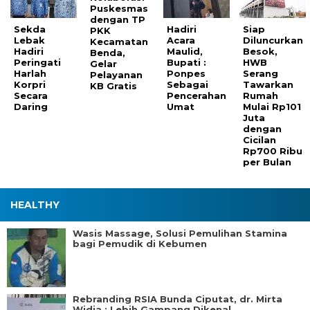
Puskesmas
dengan TP
Sekda
Hadiri
Siap
PKK
Lebak
Acara
Diluncurkan
Kecamatan
Hadiri
Maulid,
Besok,
Benda,
Peringati
Bupati :
HWB
Gelar
Harlah
Ponpes
Serang
Pelayanan
Korpri
Sebagai
Tawarkan
KB Gratis
Secara
Pencerahan
Rumah
Daring
Umat
Mulai Rp101
Juta
dengan
Cicilan
Rp700 Ribu
per Bulan
HEALTHY
Wasis Massage, Solusi Pemulihan Stamina
bagi Pemudik di Kebumen
Rebranding RSIA Bunda Ciputat, dr. Mirta
Widia : Lebih Gampang Dikenal