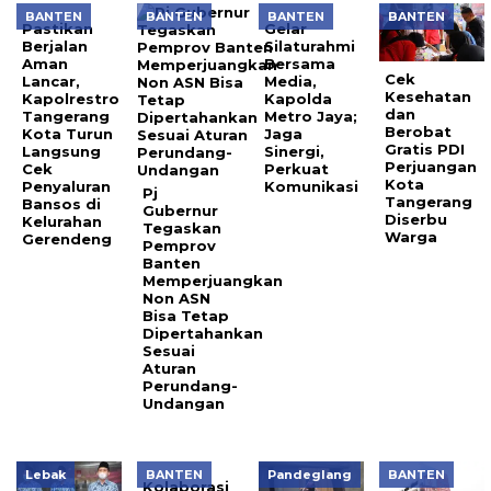
BANTEN
BANTEN
BANTEN
BANTEN
Pastikan
Gelar
Berjalan
Silaturahmi
Aman
Bersama
Cek
Lancar,
Media,
Kesehatan
Kapolrestro
Kapolda
dan
Tangerang
Metro Jaya;
Berobat
Kota Turun
Jaga
Gratis PDI
Langsung
Sinergi,
Perjuangan
Cek
Perkuat
Kota
Penyaluran
Komunikasi
Pj
Tangerang
Bansos di
Gubernur
Diserbu
Kelurahan
Tegaskan
Warga
Gerendeng
Pemprov
Banten
Memperjuangkan
Non ASN
Bisa Tetap
Dipertahankan
Sesuai
Aturan
Perundang-
Undangan
Lebak
BANTEN
Pandeglang
BANTEN
Kolaborasi