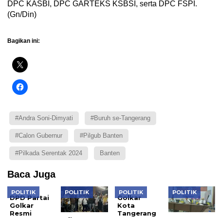
DPC KASBI, DPC GARTEKS KSBSI, serta DPC FSPI.
(Gn/Din)
Bagikan ini:
#Andra Soni-Dimyati
#Buruh se-Tangerang
#Calon Gubernur
#Pilgub Banten
#Pilkada Serentak 2024
Banten
Baca Juga
POLITIK
POLITIK
POLITIK
POLITIK
DPD Partai
Golkar
Golkar
Kota
Resmi
Tangerang