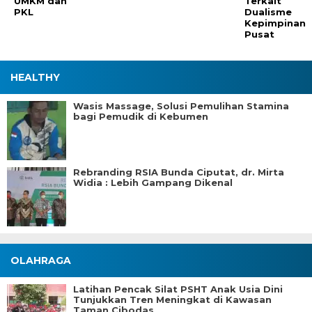
UMKM dan
Terkait
PKL
Dualisme
Kepimpinan
Pusat
HEALTHY
Wasis Massage, Solusi Pemulihan Stamina
bagi Pemudik di Kebumen
Rebranding RSIA Bunda Ciputat, dr. Mirta
Widia : Lebih Gampang Dikenal
OLAHRAGA
Latihan Pencak Silat PSHT Anak Usia Dini
Tunjukkan Tren Meningkat di Kawasan
Taman Cibodas