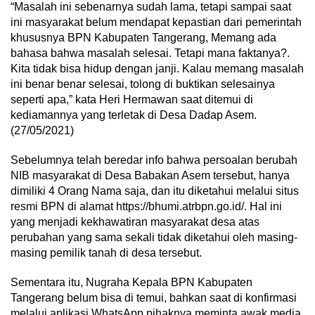
“Masalah ini sebenarnya sudah lama, tetapi sampai saat
ini masyarakat belum mendapat kepastian dari pemerintah
khususnya BPN Kabupaten Tangerang, Memang ada
bahasa bahwa masalah selesai. Tetapi mana faktanya?.
Kita tidak bisa hidup dengan janji. Kalau memang masalah
ini benar benar selesai, tolong di buktikan selesainya
seperti apa,” kata Heri Hermawan saat ditemui di
kediamannya yang terletak di Desa Dadap Asem.
(27/05/2021)
Sebelumnya telah beredar info bahwa persoalan berubah
NIB masyarakat di Desa Babakan Asem tersebut, hanya
dimiliki 4 Orang Nama saja, dan itu diketahui melalui situs
resmi BPN di alamat https://bhumi.atrbpn.go.id/. Hal ini
yang menjadi kekhawatiran masyarakat desa atas
perubahan yang sama sekali tidak diketahui oleh masing-
masing pemilik tanah di desa tersebut.
Sementara itu, Nugraha Kepala BPN Kabupaten
Tangerang belum bisa di temui, bahkan saat di konfirmasi
melalui aplikasi WhatsApp pihaknya meminta awak media