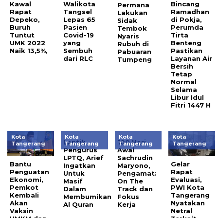
Kawal
Walikota
Bincang
Permana
Rapat
Tangsel
Ramadhan
Lakukan
Depeko,
Lepas 65
di Pokja,
Sidak
Buruh
Pasien
Perumda
Tembok
Tuntut
Covid-19
Tirta
Nyaris
UMK 2022
yang
Benteng
Rubuh di
Naik 13,5%,
Sembuh
Pastikan
Pabuaran
dari RLC
Layanan Air
Tumpeng
Bersih
Tetap
Normal
Selama
Libur Idul
Fitri 1447 H
Kota
Kota
Kota
Kota
Lantik
100 Hari
Tangerang
Tangerang
Tangerang
Tangerang
Pengurus
Awal
LPTQ, Arief
Sachrudin
Bantu
Gelar
Ingatkan
Maryono,
Penguatan
Rapat
Untuk
Pengamat:
Ekonomi,
Evaluasi,
Masif
On The
Pemkot
PWI Kota
Dalam
Track dan
Kembali
Tangerang
Membumikan
Fokus
Akan
Nyatakan
Al Quran
Kerja
Vaksin
Netral