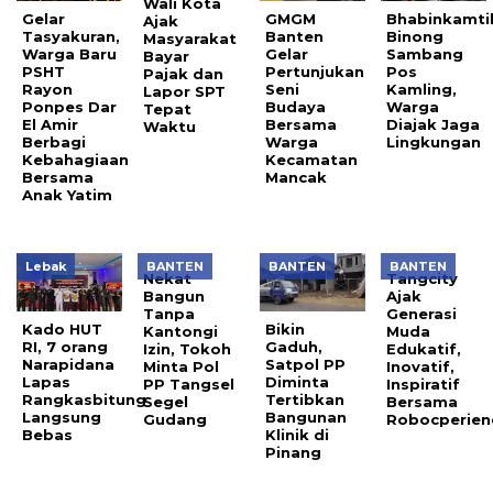
Wali Kota
Gelar
GMGM
Bhabinkamt
Ajak
Tasyakuran,
Banten
Binong
Masyarakat
Warga Baru
Gelar
Sambang
Bayar
PSHT
Pertunjukan
Pos
Pajak dan
Rayon
Seni
Kamling,
Lapor SPT
Ponpes Dar
Budaya
Warga
Tepat
El Amir
Bersama
Diajak Jaga
Waktu
Berbagi
Warga
Lingkungan
Kebahagiaan
Kecamatan
Bersama
Mancak
Anak Yatim
Lebak
BANTEN
BANTEN
BANTEN
Nekat
Tangcity
Bangun
Ajak
Tanpa
Generasi
Kado HUT
Bikin
Kantongi
Muda
RI, 7 orang
Gaduh,
Izin, Tokoh
Edukatif,
Narapidana
Satpol PP
Minta Pol
Inovatif,
Lapas
Diminta
PP Tangsel
Inspiratif
Rangkasbitung
Tertibkan
Segel
Bersama
Langsung
Bangunan
Gudang
Robocperien
Bebas
Klinik di
Pinang