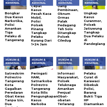
Respon
Modus
KRIMINAL
KRIMINAL
KRIMINAL
KRIMINAL
Cepat
Uang
Kasus
Pembinaan,
Bongkar
Ungkap
Pecah Kaca
Oknum
Dua Kasus
Kasus
Mobil,
Ormas
Narkotika,
Curanmor,
Polisi
Palak
Polisi
Polsek
Polsek
Pedagang
Amankan
Jatiuwung
Pinang
Teh Solo
Tiga
Tangkap
Tangkap
Ditangkap
Pelaku di
Dua Pelaku
Pelaku
Polsek
Tangerang
di
Kurang Dari
Ciledug
Pandeglang
1×24 Jam
HUKUM &
HUKUM &
HUKUM &
HUKUM &
KRIMINAL
KRIMINAL
KRIMINAL
KRIMINAL
Satreskrim
Peringati
Informasi
Pelaku
Polrestro
HANI,
Masyarakat,
Curat di
Tangerang
Satnarkoba
Polsek
Karawaci
Kota
Polrestro
Teluknaga
Dibekuk
Gagalkan
Tangerang
Amankan
Polisi,
Peredaran
Kota Rilis
Penjual
Barang
Obat Keras
Pengungkapan
Obat-
Bukti Tiga
Tanpa Izin,
Kasus
obatan
HP
Dua
Narkoba
Terlarang
Diamankan